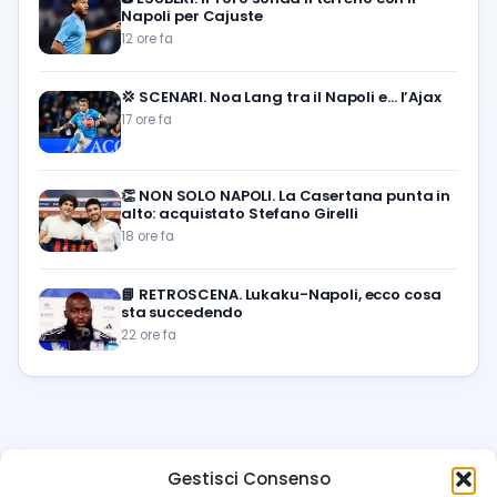
Napoli per Cajuste
12 ore fa
💢
SCENARI. Noa Lang tra il Napoli e… l’Ajax
17 ore fa
👏
NON SOLO NAPOLI. La Casertana punta in
alto: acquistato Stefano Girelli
18 ore fa
📘
RETROSCENA. Lukaku-Napoli, ecco cosa
sta succedendo
22 ore fa
Gestisci Consenso