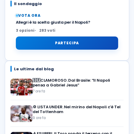
Il sondaggio
VOTA ORA
Allegri è la scelta giusta per il Napoli?
3 opzioni
283 voti
PARTECIPA
Le ultime dal blog
🇧🇷CLAMOROSO. Dal Brasile: “Il Napoli
pensa a Gabriel Jesus”
7 ore fa
💢
LISTA UNDER. Nel mirino del Napoli c’è Tel
del Tottenham
9 ore fa
⛳
ESUBERI. Il Toro sonda il terreno con il