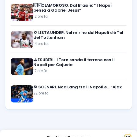
🇧🇷CLAMOROSO. Dal Brasile: “Il Napoli
pensa a Gabriel Jesus”
12 ore fa
💢
LISTA UNDER. Nel mirino del Napoli c’è Tel
del Tottenham
14 ore fa
⛳
ESUBERI. Il Toro sonda il terreno con il
Napoli per Cajuste
17 ore fa
💢
SCENARI. Noa Lang tra il Napoli e… l’Ajax
22 ore fa