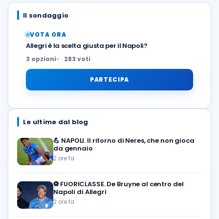
Il sondaggio
VOTA ORA
Allegri è la scelta giusta per il Napoli?
3 opzioni
283 voti
PARTECIPA
Le ultime dal blog
💪
NAPOLI. Il ritorno di Neres, che non gioca
da gennaio
2 ore fa
⚽️
FUORICLASSE. De Bruyne al centro del
Napoli di Allegri
2 ore fa