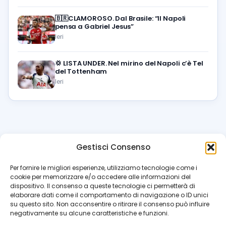
🇧🇷CLAMOROSO. Dal Brasile: “Il Napoli
pensa a Gabriel Jesus”
Ieri
💢
LISTA UNDER. Nel mirino del Napoli c’è Tel
del Tottenham
Ieri
Gestisci Consenso
azzur
rissimo
.it
Per fornire le migliori esperienze, utilizziamo tecnologie come i
cookie per memorizzare e/o accedere alle informazioni del
Il blog di riferimento per i tifosi del Napoli. News, interviste,
dispositivo. Il consenso a queste tecnologie ci permetterà di
pagelle e calciomercato. Testata giornalistica registrata
elaborare dati come il comportamento di navigazione o ID unici
al Tribunale di Napoli (n. 48 dell’08/10/2012). Direttore Luca
su questo sito. Non acconsentire o ritirare il consenso può influire
Perillo
negativamente su alcune caratteristiche e funzioni.