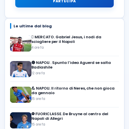
PARTECIPA
Le ultime dal blog
🪎
MERCATO. Gabriel Jesus, i nodi da
sciogliere per il Napoli
4 ore fa
🔵
NAPOLI . Spunta l’idea Aguerd se salta
Badiashile
12 ore fa
💪
NAPOLI. Il ritorno di Neres, che non gioca
da gennaio
15 ore fa
⚽️
FUORICLASSE. De Bruyne al centro del
Napoli di Allegri
15 ore fa