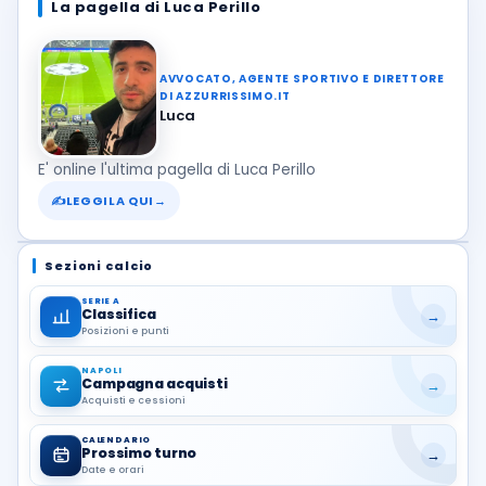
La pagella di Luca Perillo
AVVOCATO, AGENTE SPORTIVO E DIRETTORE
DI AZZURRISSIMO.IT
Luca
E' online l'ultima pagella di Luca Perillo
✍
LEGGILA QUI
→
Sezioni calcio
SERIE A
Classifica
→
Posizioni e punti
NAPOLI
Campagna acquisti
→
Acquisti e cessioni
CALENDARIO
Prossimo turno
→
Date e orari