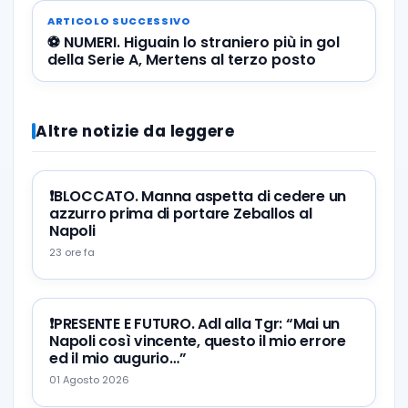
ARTICOLO SUCCESSIVO
⚽️ NUMERI. Higuain lo straniero più in gol
della Serie A, Mertens al terzo posto
Altre notizie da leggere
❗️BLOCCATO. Manna aspetta di cedere un
azzurro prima di portare Zeballos al
Napoli
23 ore fa
❗️PRESENTE E FUTURO. Adl alla Tgr: “Mai un
Napoli così vincente, questo il mio errore
ed il mio augurio…”
01 Agosto 2026