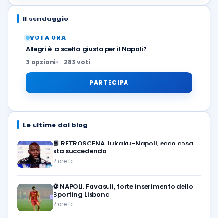
Il sondaggio
VOTA ORA
Allegri è la scelta giusta per il Napoli?
3 opzioni
283 voti
PARTECIPA
Le ultime dal blog
📘
RETROSCENA. Lukaku-Napoli, ecco cosa
sta succedendo
2 ore fa
⚽️
NAPOLI. Favasuli, forte inserimento dello
Sporting Lisbona
2 ore fa