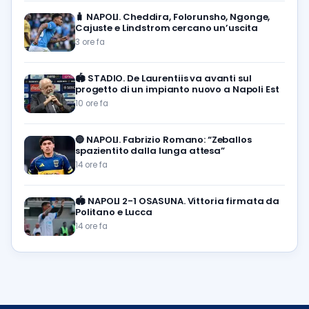
🧳
NAPOLI. Cheddira, Folorunsho, Ngonge,
Cajuste e Lindstrom cercano un’uscita
3 ore fa
🏟️
STADIO. De Laurentiis va avanti sul
progetto di un impianto nuovo a Napoli Est
10 ore fa
🔵
NAPOLI. Fabrizio Romano: “Zeballos
spazientito dalla lunga attesa”
14 ore fa
🏟️
NAPOLI 2-1 OSASUNA. Vittoria firmata da
Politano e Lucca
14 ore fa