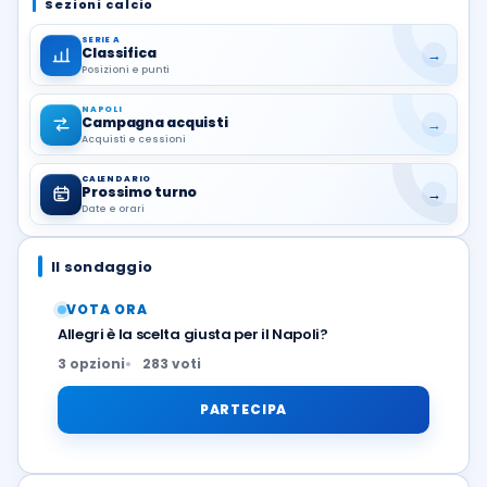
Sezioni calcio
SERIE A
Classifica
→
Posizioni e punti
NAPOLI
Campagna acquisti
→
Acquisti e cessioni
CALENDARIO
Prossimo turno
→
Date e orari
Il sondaggio
VOTA ORA
Allegri è la scelta giusta per il Napoli?
3 opzioni
283 voti
PARTECIPA