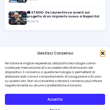
🏟️
STADIO. De Laurentiis va avanti sul
progetto di un impianto nuovo a Napoli Est
16 ore fa
Gestisci Consenso
azzur
rissimo
.it
Per fornire le migliori esperienze, utilizziamo tecnologie come i
cookie per memorizzare e/o accedere alle informazioni del
Il blog di riferimento per i tifosi del Napoli. News, interviste,
dispositivo. Il consenso a queste tecnologie ci permetterà di
pagelle e calciomercato. Testata giornalistica registrata
elaborare dati come il comportamento di navigazione o ID unici
al Tribunale di Napoli (n. 48 dell’08/10/2012). Direttore Luca
su questo sito. Non acconsentire o ritirare il consenso può influire
Perillo
negativamente su alcune caratteristiche e funzioni.
INFO
Accetta
Redazione
Contattaci