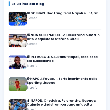
Le ultime dal blog
💢
SCENARI. Noa Lang tra il Napoli e… l’Ajax
3 ore fa
👏
NON SOLO NAPOLI. La Casertana punta in
alto: acquistato Stefano Girelli
4 ore fa
📘
RETROSCENA. Lukaku-Napoli, ecco cosa
sta succedendo
8 ore fa
⚽️
NAPOLI. Favasuli, forte inserimento dello
Sporting Lisbona
8 ore fa
🧳
NAPOLI. Cheddira, Folorunsho, Ngonge,
Cajuste e Lindstrom cercano un’uscita
9 ore fa