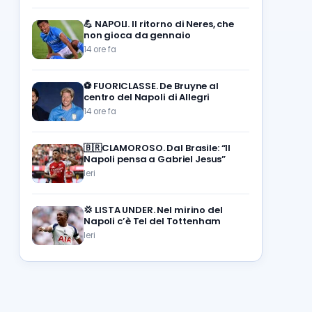
💪
NAPOLI. Il ritorno di Neres, che
non gioca da gennaio
14 ore fa
⚽️
FUORICLASSE. De Bruyne al
centro del Napoli di Allegri
14 ore fa
🇧🇷CLAMOROSO. Dal Brasile: “Il
Napoli pensa a Gabriel Jesus”
Ieri
💢
LISTA UNDER. Nel mirino del
Napoli c’è Tel del Tottenham
Ieri