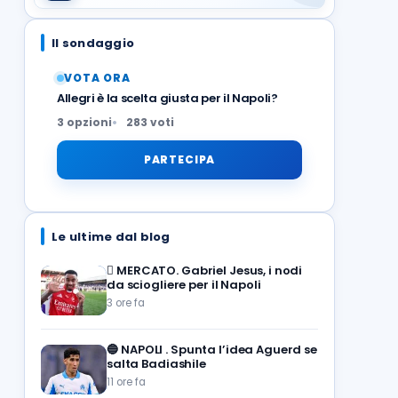
Il sondaggio
VOTA ORA
Allegri è la scelta giusta per il Napoli?
3 opzioni
283 voti
PARTECIPA
Le ultime dal blog
🪎
MERCATO. Gabriel Jesus, i nodi
da sciogliere per il Napoli
3 ore fa
🔵
NAPOLI . Spunta l’idea Aguerd se
salta Badiashile
11 ore fa