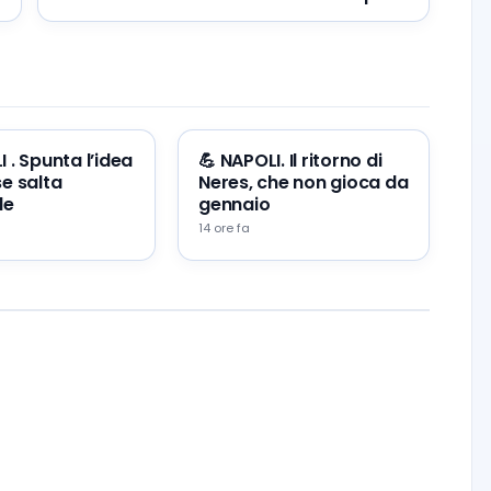
 . Spunta l’idea
💪 NAPOLI. Il ritorno di
e salta
Neres, che non gioca da
le
gennaio
14 ore fa