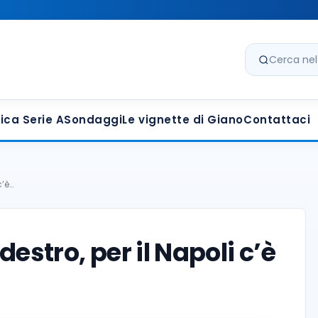
Cerca nel s
ica Serie A
Sondaggi
Le vignette di Giano
Contattaci
c’è…
destro, per il Napoli c’è