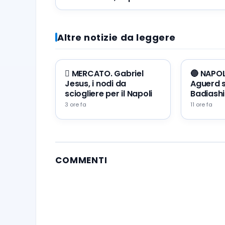
voleva andare via”
Altre notizie da leggere
🪎 MERCATO. Gabriel
🔵 NAPOLI
Jesus, i nodi da
Aguerd s
sciogliere per il Napoli
Badiashi
3 ore fa
11 ore fa
COMMENTI