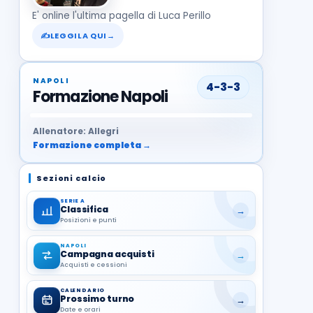
E' online l'ultima pagella di Luca Perillo
✍
LEGGILA QUI
→
NAPOLI
4-3-3
Formazione Napoli
37
99
27
13
68
19
1
17
21
8
22
Allenatore: Allegri
Formazione completa →
Sezioni calcio
SERIE A
Classifica
→
Posizioni e punti
NAPOLI
Campagna acquisti
→
Acquisti e cessioni
CALENDARIO
Prossimo turno
→
Date e orari