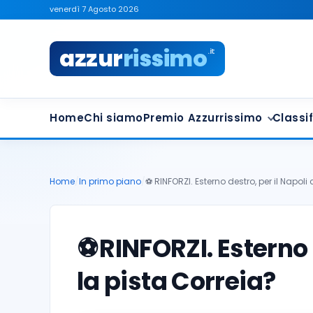
venerdì 7 Agosto 2026
azzur
rissimo
.it
Home
Chi siamo
Premio Azzurrissimo
Classif
Home
/
In primo piano
/
⚽️ RINFORZI. Esterno destro, per il Napoli 
⚽️
RINFORZI. Esterno 
la pista Correia?