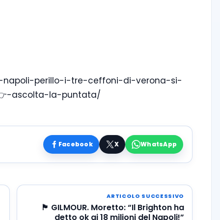
e-napoli-perillo-i-tre-ceffoni-di-verona-si-
-👉-ascolta-la-puntata/
Facebook
X
WhatsApp
ARTICOLO SUCCESSIVO
🏴󠁧󠁢󠁳󠁣󠁴󠁿 GILMOUR. Moretto: “Il Brighton ha
detto ok ai 18 milioni del Napoli!”