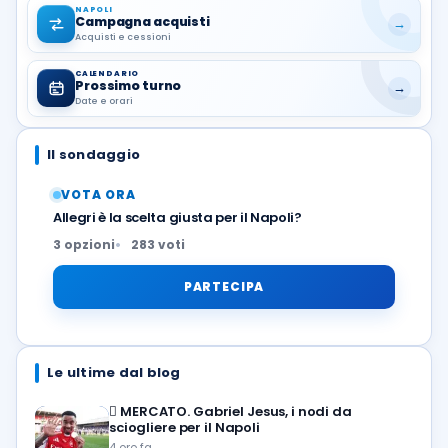
NAPOLI
Campagna acquisti
→
Acquisti e cessioni
CALENDARIO
Prossimo turno
→
Date e orari
Il sondaggio
VOTA ORA
Allegri è la scelta giusta per il Napoli?
3 opzioni
283 voti
PARTECIPA
Le ultime dal blog
🪎
MERCATO. Gabriel Jesus, i nodi da
sciogliere per il Napoli
4 ore fa