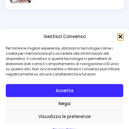
Gestisci Consenso
azzur
rissimo
.it
Per fornire le migliori esperienze, utilizziamo tecnologie come i
cookie per memorizzare e/o accedere alle informazioni del
Il blog di riferimento per i tifosi del Napoli. News, interviste,
dispositivo. Il consenso a queste tecnologie ci permetterà di
pagelle e calciomercato. Testata giornalistica registrata
elaborare dati come il comportamento di navigazione o ID unici
al Tribunale di Napoli (n. 48 dell’08/10/2012). Direttore Luca
su questo sito. Non acconsentire o ritirare il consenso può influire
Perillo
negativamente su alcune caratteristiche e funzioni.
INFO
Accetta
Redazione
Contattaci
Nega
Privacy Policy
Cookie Policy
Visualizza le preferenze
© 2026 Azzurrissimo.it