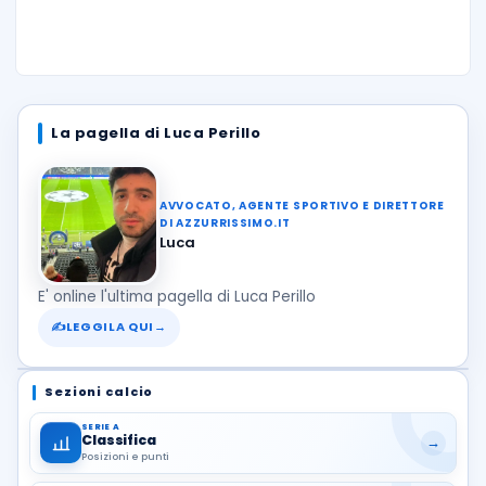
La pagella di Luca Perillo
AVVOCATO, AGENTE SPORTIVO E DIRETTORE
DI AZZURRISSIMO.IT
Luca
E' online l'ultima pagella di Luca Perillo
✍
LEGGILA QUI
→
Sezioni calcio
SERIE A
Classifica
→
Posizioni e punti