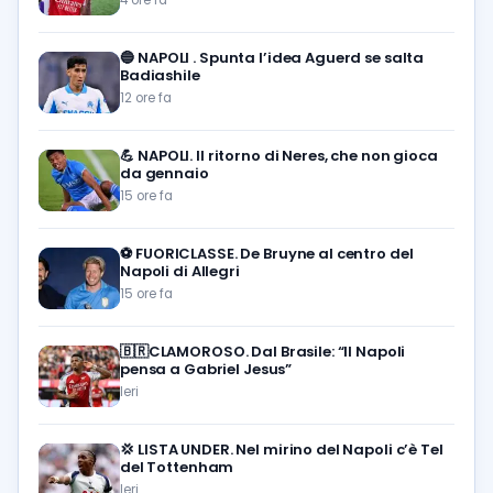
🔵
NAPOLI . Spunta l’idea Aguerd se salta
Badiashile
12 ore fa
💪
NAPOLI. Il ritorno di Neres, che non gioca
da gennaio
15 ore fa
⚽️
FUORICLASSE. De Bruyne al centro del
Napoli di Allegri
15 ore fa
🇧🇷CLAMOROSO. Dal Brasile: “Il Napoli
pensa a Gabriel Jesus”
Ieri
💢
LISTA UNDER. Nel mirino del Napoli c’è Tel
del Tottenham
Ieri