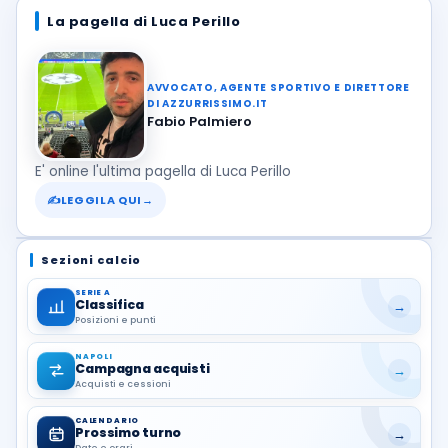
La pagella di Luca Perillo
AVVOCATO, AGENTE SPORTIVO E DIRETTORE
DI AZZURRISSIMO.IT
Fabio Palmiero
E' online l'ultima pagella di Luca Perillo
✍
LEGGILA QUI
→
Sezioni calcio
SERIE A
Classifica
→
Posizioni e punti
NAPOLI
Campagna acquisti
→
Acquisti e cessioni
CALENDARIO
Prossimo turno
→
Date e orari