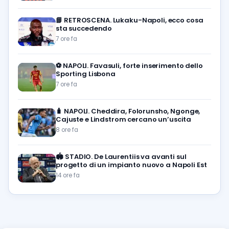
📘
RETROSCENA. Lukaku-Napoli, ecco cosa
sta succedendo
7 ore fa
⚽️
NAPOLI. Favasuli, forte inserimento dello
Sporting Lisbona
7 ore fa
🧳
NAPOLI. Cheddira, Folorunsho, Ngonge,
Cajuste e Lindstrom cercano un’uscita
8 ore fa
🏟️
STADIO. De Laurentiis va avanti sul
progetto di un impianto nuovo a Napoli Est
14 ore fa