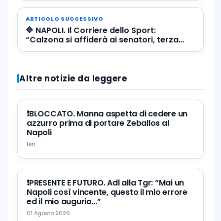
ARTICOLO SUCCESSIVO
🔷 NAPOLI. Il Corriere dello Sport:
“Calzona si affiderà ai senatori, terza
panchina di fila per Traoré”
Altre notizie da leggere
❗️BLOCCATO. Manna aspetta di cedere un
azzurro prima di portare Zeballos al
Napoli
Ieri
❗️PRESENTE E FUTURO. Adl alla Tgr: “Mai un
Napoli così vincente, questo il mio errore
ed il mio augurio…”
01 Agosto 2026