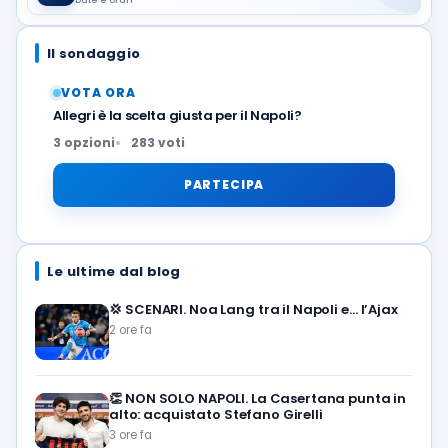
Il sondaggio
VOTA ORA
Allegri è la scelta giusta per il Napoli?
3 opzioni
283 voti
PARTECIPA
Le ultime dal blog
💢
SCENARI. Noa Lang tra il Napoli e… l’Ajax
2 ore fa
👏
NON SOLO NAPOLI. La Casertana punta in
alto: acquistato Stefano Girelli
3 ore fa