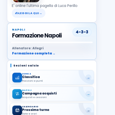
E' online l'ultima pagella di Luca Perillo
✍
LEGGILA QUI
→
NAPOLI
4-3-3
Formazione Napoli
37
99
27
13
68
19
1
17
21
8
22
Allenatore: Allegri
Formazione completa →
Sezioni calcio
SERIE A
Classifica
→
Posizioni e punti
NAPOLI
Campagna acquisti
→
Acquisti e cessioni
CALENDARIO
Prossimo turno
→
Date e orari