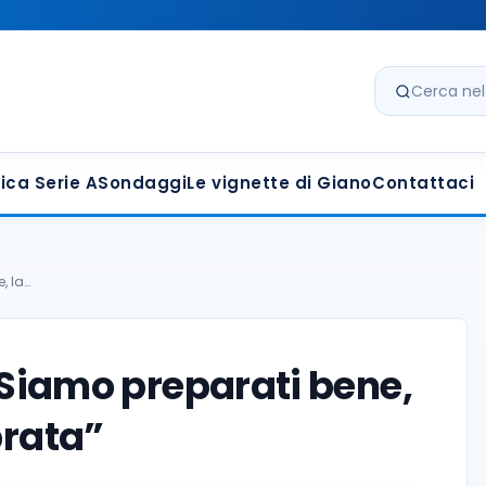
Cerca nel s
ica Serie A
Sondaggi
Le vignette di Giano
Contattaci
, la…
 “Siamo preparati bene,
brata”