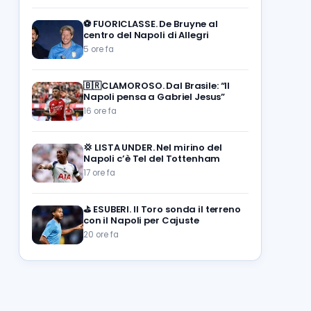
⚽️
FUORICLASSE. De Bruyne al
centro del Napoli di Allegri
5 ore fa
🇧🇷CLAMOROSO. Dal Brasile: “Il
Napoli pensa a Gabriel Jesus”
16 ore fa
💢
LISTA UNDER. Nel mirino del
Napoli c’è Tel del Tottenham
17 ore fa
⛳
ESUBERI. Il Toro sonda il terreno
con il Napoli per Cajuste
20 ore fa