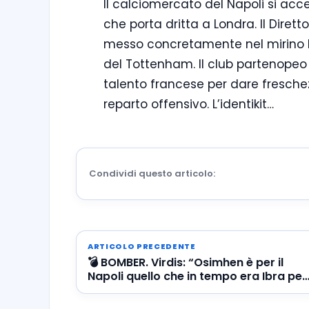
Il calciomercato del Napoli si ac
che porta dritta a Londra. Il Diret
messo concretamente nel mirino Ma
del Tottenham. Il club partenopeo 
talento francese per dare freschezz
reparto offensivo. L’identikit…
Condividi questo articolo:
ARTICOLO PRECEDENTE
💣 BOMBER. Virdis: “Osimhen è per il
Napoli quello che in tempo era Ibra per
il Milan”