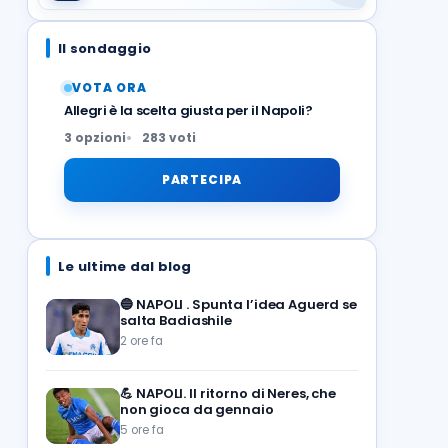
Il sondaggio
VOTA ORA
Allegri è la scelta giusta per il Napoli?
3 opzioni
283 voti
PARTECIPA
Le ultime dal blog
🔵
NAPOLI . Spunta l’idea Aguerd se
salta Badiashile
2 ore fa
💪
NAPOLI. Il ritorno di Neres, che
non gioca da gennaio
5 ore fa