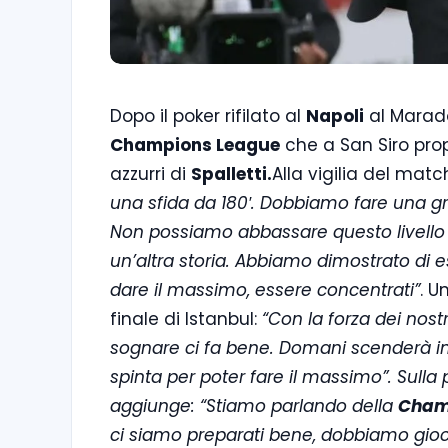
Dopo il poker rifilato al
Napoli
al Marado
Champions League
che a San Siro propo
azzurri di
Spalletti.
Alla vigilia del matc
una sfida da 180′. Dobbiamo fare una gr
Non possiamo abbassare questo livello 
un’altra storia. Abbiamo dimostrato di 
dare il massimo, essere concentrati”
. U
finale di Istanbul:
“Con la forza dei nost
sognare ci fa bene. Domani scenderà in 
spinta per poter fare il massimo”. Sulla
aggiunge: “Stiamo parlando della
Cham
ci siamo preparati bene, dobbiamo gioca