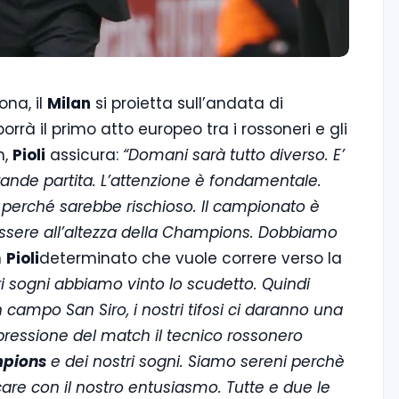
na, il
Milan
si proietta sull’andata di
rrà il primo atto europeo tra i rossoneri e gli
h,
Pioli
assicura:
“Domani sarà tutto diverso. E’
ande partita. L’attenzione è fondamentale.
perché sarebbe rischioso. Il campionato è
essere all’altezza della Champions. Dobbiamo
n
Pioli
determinato che vuole correre verso la
ri sogni abbiamo vinto lo scudetto. Quindi
campo San Siro, i nostri tifosi ci daranno una
 pressione del match il tecnico rossonero
pions
e dei nostri sogni. Siamo sereni perchè
re con il nostro entusiasmo. Tutte e due le