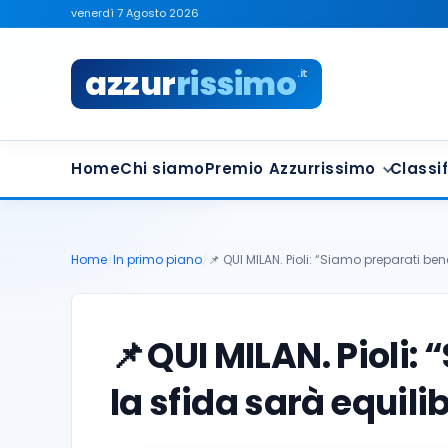
venerdì 7 Agosto 2026
azzur
rissimo
.it
Home
Chi siamo
Premio Azzurrissimo
Classif
Home
/
In primo piano
/
📌 QUI MILAN. Pioli: “Siamo preparati bene
📌
QUI MILAN. Pioli:
la sfida sarà equili