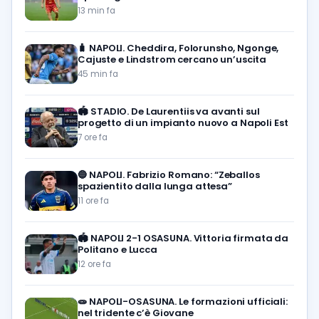
13 min fa
🧳
NAPOLI. Cheddira, Folorunsho, Ngonge,
Cajuste e Lindstrom cercano un’uscita
45 min fa
🏟️
STADIO. De Laurentiis va avanti sul
progetto di un impianto nuovo a Napoli Est
7 ore fa
🔵
NAPOLI. Fabrizio Romano: “Zeballos
spazientito dalla lunga attesa”
11 ore fa
🏟️
NAPOLI 2-1 OSASUNA. Vittoria firmata da
Politano e Lucca
12 ore fa
🧫
NAPOLI-OSASUNA. Le formazioni ufficiali:
nel tridente c’è Giovane