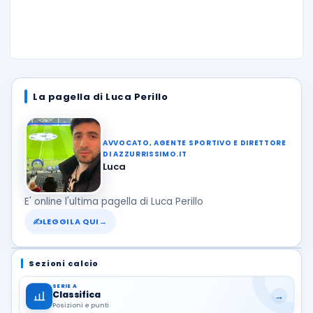
La pagella di Luca Perillo
AVVOCATO, AGENTE SPORTIVO E DIRETTORE
DI AZZURRISSIMO.IT
Luca
E' online l'ultima pagella di Luca Perillo
✍
LEGGILA QUI
→
Sezioni calcio
SERIE A
Classifica
→
Posizioni e punti