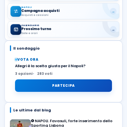
NAPOLI
Campagna acquisti
→
Acquisti e cessioni
CALENDARIO
Prossimo turno
→
Date e orari
Il sondaggio
VOTA ORA
Allegri è la scelta giusta per il Napoli?
3 opzioni
283 voti
PARTECIPA
Le ultime dal blog
⚽️
NAPOLI. Favasuli, forte inserimento dello
Sporting Lisbona