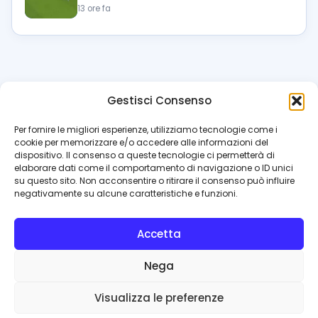
13 ore fa
Gestisci Consenso
azzur
rissimo
.it
Per fornire le migliori esperienze, utilizziamo tecnologie come i
cookie per memorizzare e/o accedere alle informazioni del
Il blog di riferimento per i tifosi del Napoli. News, interviste,
dispositivo. Il consenso a queste tecnologie ci permetterà di
pagelle e calciomercato. Testata giornalistica registrata
elaborare dati come il comportamento di navigazione o ID unici
al Tribunale di Napoli (n. 48 dell’08/10/2012). Direttore Luca
su questo sito. Non acconsentire o ritirare il consenso può influire
Perillo
negativamente su alcune caratteristiche e funzioni.
INFO
Accetta
Redazione
Contattaci
Nega
Privacy Policy
Cookie Policy
Visualizza le preferenze