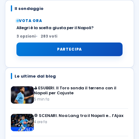
Il sondaggio
VOTA ORA
Allegri è la scelta giusta per il Napoli?
3 opzioni
283 voti
PARTECIPA
Le ultime dal blog
⛳
ESUBERI. Il Toro sonda il terreno con il
Napoli per Cajuste
5 min fa
💢
SCENARI. Noa Lang tra il Napoli e… l’Ajax
4 ore fa