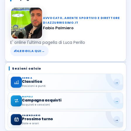
AVVOCATO, AGENTE SPORTIVO E DIRETTORE
DI AZZURRISSIMO.IT
Fabio Palmiero
E' online l'ultima pagella di Luca Perillo
✍
LEGGILA QUI
→
Sezioni calcio
SERIE A
Classifica
→
Posizioni e punti
NAPOLI
Campagna acquisti
→
Acquisti e cessioni
CALENDARIO
Prossimo turno
→
Date e orari