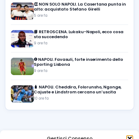
👏
NON SOLO NAPOLI. La Casertana punta in
alto: acquistato Stefano Girelli
5 ore fa
📘
RETROSCENA. Lukaku-Napoli, ecco cosa
sta succedendo
9 ore fa
⚽️
NAPOLI. Favasuli, forte inserimento dello
Sporting Lisbona
9 ore fa
🧳
NAPOLI. Cheddira, Folorunsho, Ngonge,
Cajuste e Lindstrom cercano un’uscita
10 ore fa
Gestisci Consenso