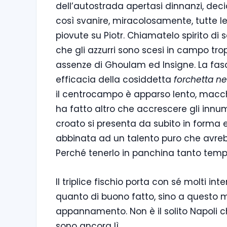
dell’autostrada apertasi dinnanzi, deci
così svanire, miracolosamente, tutte 
piovute su Piotr. Chiamatelo spirito d
che gli azzurri sono scesi in campo tr
assenze di Ghoulam ed Insigne. La fascia
efficacia della cosiddetta
forchetta ne
il centrocampo è apparso lento, macchi
ha fatto altro che accrescere gli innumer
croato si presenta da subito in forma e
abbinata ad un talento puro che avrebb
Perché tenerlo in panchina tanto tem
Il triplice fischio porta con sé molti i
quanto di buono fatto, sino a questo 
appannamento. Non è il solito Napoli c
sono ancora lì.