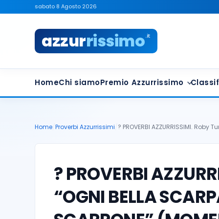
sabato 8 Agosto 2026
azzur
rissimo
.it
Home
Chi siamo
Premio Azzurrissimo
Classif
Home
/
Proverbi Azzurrissimi
/
? PROVERBI AZZURRISSIMI. Roby Tu
? PROVERBI AZZURRI
“OGNI BELLA SCAR