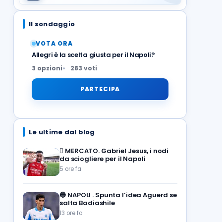
Il sondaggio
VOTA ORA
Allegri è la scelta giusta per il Napoli?
3 opzioni
283 voti
PARTECIPA
Le ultime dal blog
🪎
MERCATO. Gabriel Jesus, i nodi
da sciogliere per il Napoli
5 ore fa
🔵
NAPOLI . Spunta l’idea Aguerd se
salta Badiashile
13 ore fa