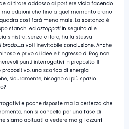
de di tirare addosso al portiere viola facendo
le maledizioni che fino a quel momento erano
i squadra così farà meno male. La sostanza è
oppo stanchi ed
azzoppati
in seguito alle
 sinistra, senza di loro, ha la stessa
l brodo
….a voi l’inevitabile conclusione. Anche
noso e privo di idee e l’ingresso di Rog non
evoli punti interrogativi in proposito. Il
 propositivo, una scarica di energia
e, sicuramente, bisogno di più spazio.
po?
nterrogativi e poche risposte ma la certezza che
momento, non si cancella per una fase di
he siamo abituati a vedere ma gli azzurri