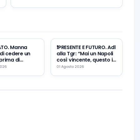
ATO. Manna
❗️PRESENTE E FUTURO. Adl
di cedere un
alla Tgr: “Mai un Napoli
prima di
così vincente, questo il
Zeballos al
mio errore ed il mio
2026
01 Agosto 2026
augurio…”