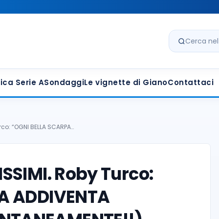
Cerca nel s
ica Serie A
Sondaggi
Le vignette di Giano
Contattaci
rco: “OGNI BELLA SCARPA…
SSIMI. Roby Turco:
PA ADDIVENTA