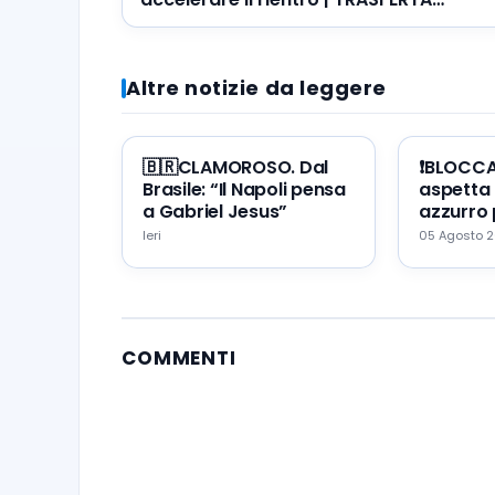
VIETATA ai residenti in Campania
Altre notizie da leggere
🇧🇷CLAMOROSO. Dal
❗️BLOCC
Brasile: “Il Napoli pensa
aspetta 
a Gabriel Jesus”
azzurro 
portare 
Ieri
05 Agosto 
Napoli
COMMENTI