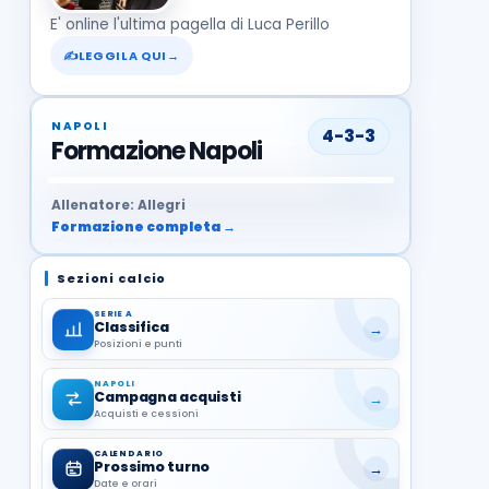
E' online l'ultima pagella di Luca Perillo
✍
LEGGILA QUI
→
NAPOLI
4-3-3
Formazione Napoli
37
99
27
13
68
19
1
17
21
8
22
Allenatore: Allegri
Formazione completa →
Sezioni calcio
SERIE A
Classifica
→
Posizioni e punti
NAPOLI
Campagna acquisti
→
Acquisti e cessioni
CALENDARIO
Prossimo turno
→
Date e orari