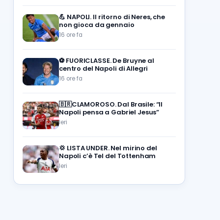
💪
NAPOLI. Il ritorno di Neres, che
non gioca da gennaio
16 ore fa
⚽️
FUORICLASSE. De Bruyne al
centro del Napoli di Allegri
16 ore fa
🇧🇷CLAMOROSO. Dal Brasile: “Il
Napoli pensa a Gabriel Jesus”
Ieri
💢
LISTA UNDER. Nel mirino del
Napoli c’è Tel del Tottenham
Ieri