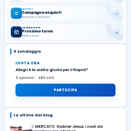
NAPOLI
Campagna acquisti
→
Acquisti e cessioni
CALENDARIO
Prossimo turno
→
Date e orari
Il sondaggio
VOTA ORA
Allegri è la scelta giusta per il Napoli?
3 opzioni
283 voti
PARTECIPA
Le ultime dal blog
🪎
MERCATO. Gabriel Jesus, i nodi da