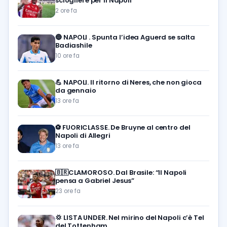
sciogliere per il Napoli
2 ore fa
🔵
NAPOLI . Spunta l’idea Aguerd se salta
Badiashile
10 ore fa
💪
NAPOLI. Il ritorno di Neres, che non gioca
da gennaio
13 ore fa
⚽️
FUORICLASSE. De Bruyne al centro del
Napoli di Allegri
13 ore fa
🇧🇷CLAMOROSO. Dal Brasile: “Il Napoli
pensa a Gabriel Jesus”
23 ore fa
💢
LISTA UNDER. Nel mirino del Napoli c’è Tel
del Tottenham