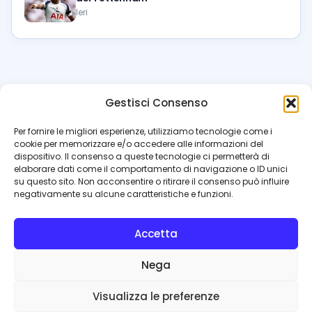
Ieri
Gestisci Consenso
azzur
rissimo
.it
Per fornire le migliori esperienze, utilizziamo tecnologie come i
cookie per memorizzare e/o accedere alle informazioni del
Il blog di riferimento per i tifosi del Napoli. News, interviste,
dispositivo. Il consenso a queste tecnologie ci permetterà di
pagelle e calciomercato. Testata giornalistica registrata
elaborare dati come il comportamento di navigazione o ID unici
al Tribunale di Napoli (n. 48 dell’08/10/2012). Direttore Luca
su questo sito. Non acconsentire o ritirare il consenso può influire
Perillo
negativamente su alcune caratteristiche e funzioni.
INFO
Accetta
Redazione
Contattaci
Nega
Privacy Policy
Cookie Policy
Visualizza le preferenze