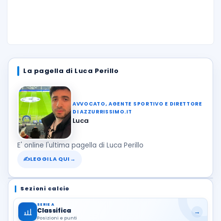
La pagella di Luca Perillo
AVVOCATO, AGENTE SPORTIVO E DIRETTORE
DI AZZURRISSIMO.IT
Luca
E' online l'ultima pagella di Luca Perillo
✍
LEGGILA QUI
→
Sezioni calcio
SERIE A
Classifica
→
Posizioni e punti