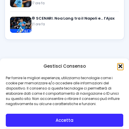
17 ore fa
💢
SCENARI. Noa Lang tra il Napoli e… l’Ajax
21 ore fa
Gestisci Consenso
azzur
rissimo
.it
Per fornire le migliori esperienze, utilizziamo tecnologie come i
cookie per memorizzare e/o accedere alle informazioni del
Il blog di riferimento per i tifosi del Napoli. News, interviste,
dispositivo. Il consenso a queste tecnologie ci permetterà di
pagelle e calciomercato. Testata giornalistica registrata
elaborare dati come il comportamento di navigazione o ID unici
al Tribunale di Napoli (n. 48 dell’08/10/2012). Direttore Luca
su questo sito. Non acconsentire o ritirare il consenso può influire
Perillo
negativamente su alcune caratteristiche e funzioni.
INFO
Accetta
Redazione
Contattaci