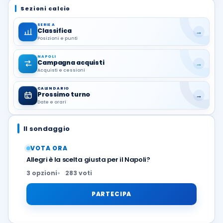
Sezioni calcio
SERIE A
Classifica
→
Posizioni e punti
NAPOLI
Campagna acquisti
→
Acquisti e cessioni
CALENDARIO
Prossimo turno
→
Date e orari
Il sondaggio
VOTA ORA
Allegri è la scelta giusta per il Napoli?
3 opzioni
283 voti
PARTECIPA