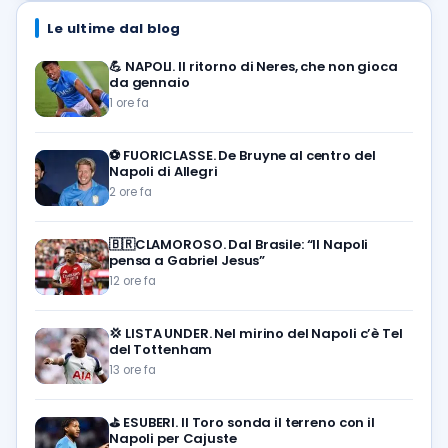
Le ultime dal blog
💪
NAPOLI. Il ritorno di Neres, che non gioca
da gennaio
1 ore fa
⚽️
FUORICLASSE. De Bruyne al centro del
Napoli di Allegri
2 ore fa
🇧🇷CLAMOROSO. Dal Brasile: “Il Napoli
pensa a Gabriel Jesus”
12 ore fa
💢
LISTA UNDER. Nel mirino del Napoli c’è Tel
del Tottenham
13 ore fa
⛳
ESUBERI. Il Toro sonda il terreno con il
Napoli per Cajuste