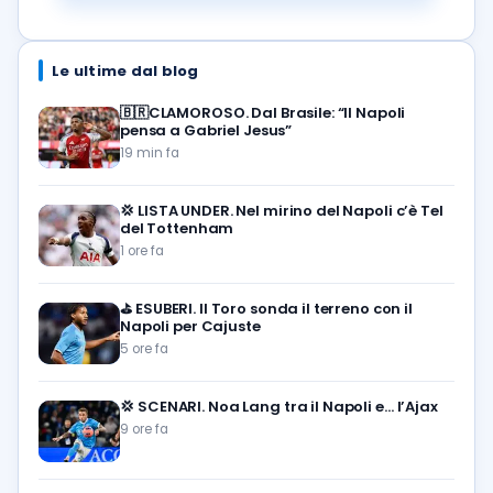
Le ultime dal blog
🇧🇷CLAMOROSO. Dal Brasile: “Il Napoli
pensa a Gabriel Jesus”
19 min fa
💢
LISTA UNDER. Nel mirino del Napoli c’è Tel
del Tottenham
1 ore fa
⛳
ESUBERI. Il Toro sonda il terreno con il
Napoli per Cajuste
5 ore fa
💢
SCENARI. Noa Lang tra il Napoli e… l’Ajax
9 ore fa