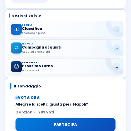
Sezioni calcio
SERIE A
Classifica
→
Posizioni e punti
NAPOLI
Campagna acquisti
→
Acquisti e cessioni
CALENDARIO
Prossimo turno
→
Date e orari
Il sondaggio
VOTA ORA
Allegri è la scelta giusta per il Napoli?
3 opzioni
283 voti
PARTECIPA