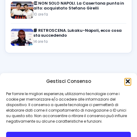
👏
NON SOLO NAPOLI. La Casertana punta in
alto: acquistato Stefano Girelli
10 ore fa
📘
RETROSCENA. Lukaku-Napoli, ecco cosa
sta succedendo
14 ore fa
Gestisci Consenso
azzur
rissimo
.it
Per fornire le migliori esperienze, utilizziamo tecnologie come i
cookie per memorizzare e/o accedere alle informazioni del
Il blog di riferimento per i tifosi del Napoli. News, interviste,
dispositivo. Il consenso a queste tecnologie ci permetterà di
pagelle e calciomercato. Testata giornalistica registrata
elaborare dati come il comportamento di navigazione o ID unici
al Tribunale di Napoli (n. 48 dell’08/10/2012). Direttore Luca
su questo sito. Non acconsentire o ritirare il consenso può influire
Perillo
negativamente su alcune caratteristiche e funzioni.
INFO