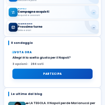
Posizioni e punti
NAPOLI
Campagna acquisti
→
Acquisti e cessioni
CALENDARIO
Prossimo turno
→
Date e orari
Il sondaggio
VOTA ORA
Allegri è la scelta giusta per il Napoli?
3 opzioni
284 voti
PARTECIPA
Le ultime dal blog
🧱
LA TEGOLA. Il Napoli perde Marianucci per