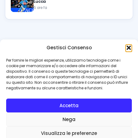
Lucca
5 ore fa
Gestisci Consenso
azzur
rissimo
.it
Per fornire le migliori esperienze, utilizziamo tecnologie come i
cookie per memorizzare e/o accedere alle informazioni del
Il blog di riferimento per i tifosi del Napoli. News, interviste,
dispositivo. Il consenso a queste tecnologie ci permetterà di
pagelle e calciomercato. Testata giornalistica registrata
elaborare dati come il comportamento di navigazione o ID unici
al Tribunale di Napoli (n. 48 dell’08/10/2012). Direttore Luca
su questo sito. Non acconsentire o ritirare il consenso può influire
Perillo
negativamente su alcune caratteristiche e funzioni.
INFO
Accetta
Redazione
Contattaci
Nega
Privacy Policy
Cookie Policy
Visualizza le preferenze