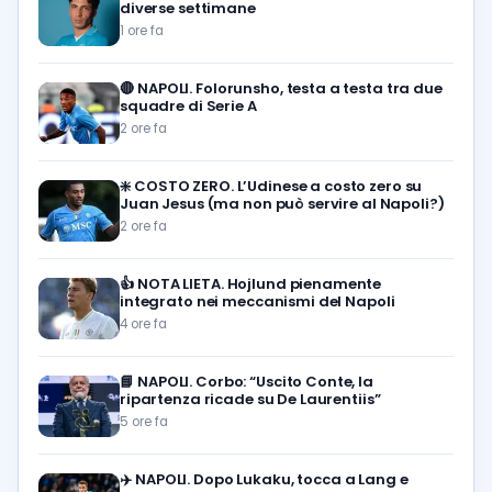
diverse settimane
1 ore fa
🔴
NAPOLI. Folorunsho, testa a testa tra due
squadre di Serie A
2 ore fa
❇️
COSTO ZERO. L’Udinese a costo zero su
Juan Jesus (ma non può servire al Napoli?)
2 ore fa
👍
NOTA LIETA. Hojlund pienamente
integrato nei meccanismi del Napoli
4 ore fa
📘
NAPOLI. Corbo: “Uscito Conte, la
ripartenza ricade su De Laurentiis”
5 ore fa
✈️
NAPOLI. Dopo Lukaku, tocca a Lang e