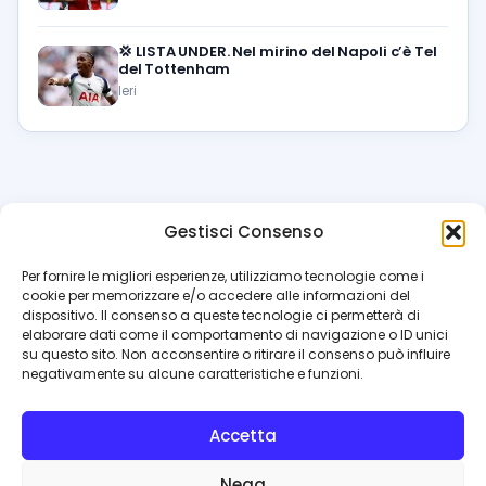
💢
LISTA UNDER. Nel mirino del Napoli c’è Tel
del Tottenham
Ieri
Gestisci Consenso
azzur
rissimo
.it
Per fornire le migliori esperienze, utilizziamo tecnologie come i
cookie per memorizzare e/o accedere alle informazioni del
Il blog di riferimento per i tifosi del Napoli. News, interviste,
dispositivo. Il consenso a queste tecnologie ci permetterà di
pagelle e calciomercato. Testata giornalistica registrata
elaborare dati come il comportamento di navigazione o ID unici
al Tribunale di Napoli (n. 48 dell’08/10/2012). Direttore Luca
su questo sito. Non acconsentire o ritirare il consenso può influire
Perillo
negativamente su alcune caratteristiche e funzioni.
INFO
Accetta
Redazione
Contattaci
Nega
Privacy Policy