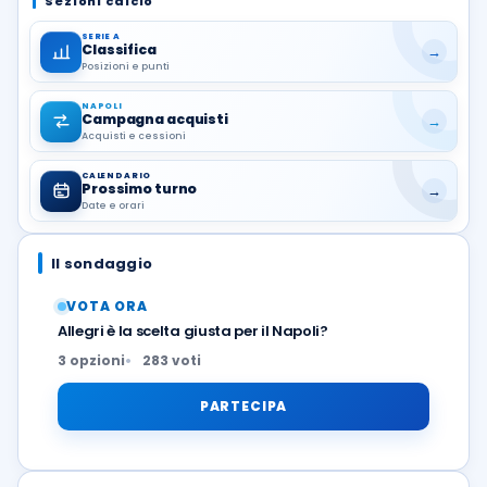
Sezioni calcio
SERIE A
Classifica
→
Posizioni e punti
NAPOLI
Campagna acquisti
→
Acquisti e cessioni
CALENDARIO
Prossimo turno
→
Date e orari
Il sondaggio
VOTA ORA
Allegri è la scelta giusta per il Napoli?
3 opzioni
283 voti
PARTECIPA