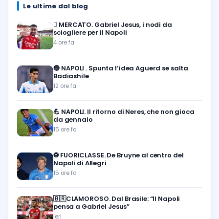
Le ultime dal blog
🪎
MERCATO. Gabriel Jesus, i nodi da
sciogliere per il Napoli
4 ore fa
🔵
NAPOLI . Spunta l’idea Aguerd se salta
Badiashile
12 ore fa
💪
NAPOLI. Il ritorno di Neres, che non gioca
da gennaio
15 ore fa
⚽️
FUORICLASSE. De Bruyne al centro del
Napoli di Allegri
15 ore fa
🇧🇷CLAMOROSO. Dal Brasile: “Il Napoli
pensa a Gabriel Jesus”
Ieri