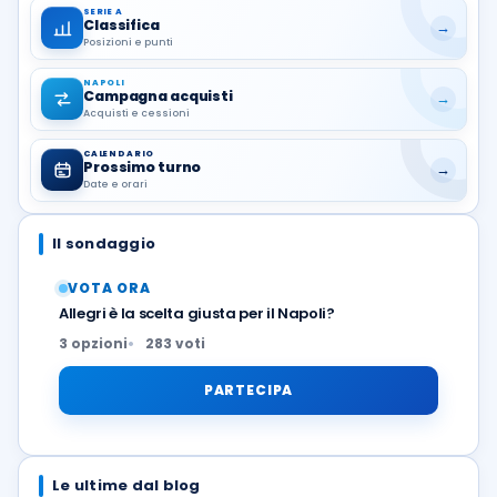
SERIE A
Classifica
→
Posizioni e punti
NAPOLI
Campagna acquisti
→
Acquisti e cessioni
CALENDARIO
Prossimo turno
→
Date e orari
Il sondaggio
VOTA ORA
Allegri è la scelta giusta per il Napoli?
3 opzioni
283 voti
PARTECIPA
Le ultime dal blog