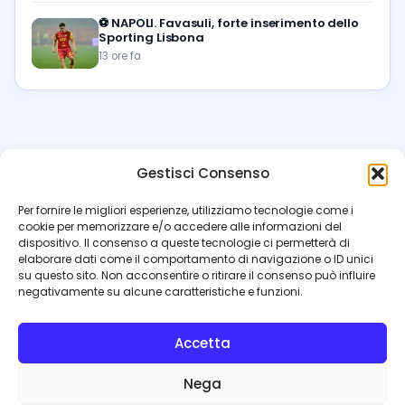
⚽️
NAPOLI. Favasuli, forte inserimento dello
Sporting Lisbona
13 ore fa
Gestisci Consenso
azzur
rissimo
.it
Per fornire le migliori esperienze, utilizziamo tecnologie come i
cookie per memorizzare e/o accedere alle informazioni del
Il blog di riferimento per i tifosi del Napoli. News, interviste,
dispositivo. Il consenso a queste tecnologie ci permetterà di
pagelle e calciomercato. Testata giornalistica registrata
elaborare dati come il comportamento di navigazione o ID unici
al Tribunale di Napoli (n. 48 dell’08/10/2012). Direttore Luca
su questo sito. Non acconsentire o ritirare il consenso può influire
Perillo
negativamente su alcune caratteristiche e funzioni.
INFO
Accetta
Redazione
Contattaci
Nega
Privacy Policy
Cookie Policy