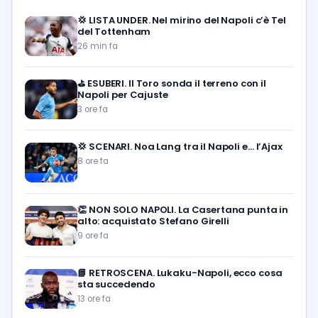
💢
LISTA UNDER. Nel mirino del Napoli c’è Tel
del Tottenham
26 min fa
⛳
ESUBERI. Il Toro sonda il terreno con il
Napoli per Cajuste
3 ore fa
💢
SCENARI. Noa Lang tra il Napoli e… l’Ajax
8 ore fa
👏
NON SOLO NAPOLI. La Casertana punta in
alto: acquistato Stefano Girelli
9 ore fa
📘
RETROSCENA. Lukaku-Napoli, ecco cosa
sta succedendo
13 ore fa