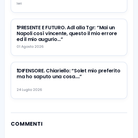
Ieri
❗️PRESENTE E FUTURO. Adl alla Tgr: “Mai un
Napoli così vincente, questo il mio errore
ed il mio augurio…”
01 Agosto 2026
❗️DIFENSORE. Chiariello: “Solet mio preferito
ma ho saputo una cosa….”
24 Luglio 2026
COMMENTI