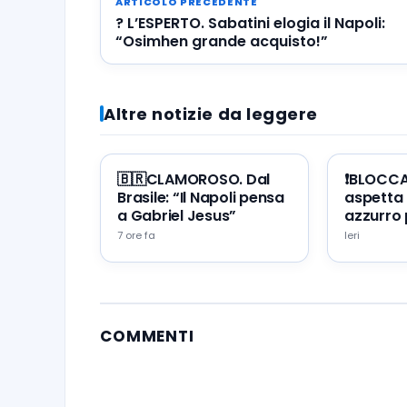
ARTICOLO PRECEDENTE
? L’ESPERTO. Sabatini elogia il Napoli:
“Osimhen grande acquisto!”
Altre notizie da leggere
🇧🇷CLAMOROSO. Dal
❗️BLOCC
Brasile: “Il Napoli pensa
aspetta 
a Gabriel Jesus”
azzurro 
portare 
7 ore fa
Ieri
Napoli
COMMENTI