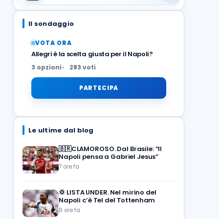
Il sondaggio
VOTA ORA
Allegri è la scelta giusta per il Napoli?
3 opzioni
283 voti
PARTECIPA
Le ultime dal blog
🇧🇷CLAMOROSO. Dal Brasile: “Il
Napoli pensa a Gabriel Jesus”
7 ore fa
💢
LISTA UNDER. Nel mirino del
Napoli c’è Tel del Tottenham
8 ore fa