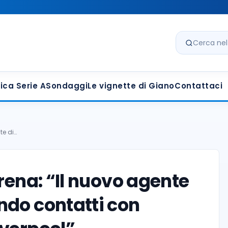
Cerca nel s
ica Serie A
Sondaggi
Le vignette di Giano
Contattaci
te di…
rena: “Il nuovo agente
ndo contatti con