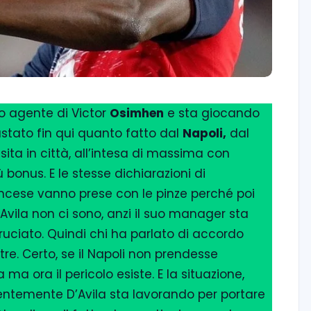
ovo agente di Victor
Osimhen
e sta giocando
astato fin qui quanto fatto dal
Napoli,
dal
isita in città, all’intesa di massima con
 bonus. E le stesse dichiarazioni di
ancese vanno prese con le pinze perché poi
’Avila non ci sono, anzi il suo manager sta
uciato. Quindi chi ha parlato di accordo
tre. Certo, se il Napoli non prendesse
 ora il pericolo esiste. E la situazione,
entemente D’Avila sta lavorando per portare