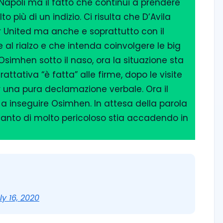
Napoli ma il fatto che continui a prendere
 più di un indizio. Ci risulta che D’Avila
r United ma anche e soprattutto con il
 al rialzo e che intenda coinvolgere le big
 Osimhen sotto il naso, ora la situazione sta
ttativa “è fatta” alle firme, dopo le visite
 una pura declamazione verbale. Ora il
 a inseguire Osimhen. In attesa della parola
uanto di molto pericoloso stia accadendo in
ly 16, 2020