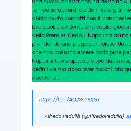
una nuova offerta: non ha detto no al 
tempo su accordi da definire è già molto
abbia avuto contatti con il Mancheste
Liverpool, è evidente che voglia giocare
della Premier. Certo, il Napoli ha avuto
prendendo una piega pericolosa. Una tra
che non possono essere anticipate per
Napoli si trova appeso, dopo due mesi,
definitiva ma dopo aver riscontrato q
queste ore.
https://t.co/AQ2SsPBXGx
— Alfredo Pedullà (@AlfredoPedulla)
Ju