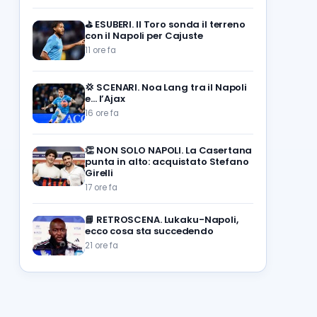
⛳
ESUBERI. Il Toro sonda il terreno
con il Napoli per Cajuste
11 ore fa
💢
SCENARI. Noa Lang tra il Napoli
e… l’Ajax
16 ore fa
👏
NON SOLO NAPOLI. La Casertana
punta in alto: acquistato Stefano
Girelli
17 ore fa
📘
RETROSCENA. Lukaku-Napoli,
ecco cosa sta succedendo
21 ore fa