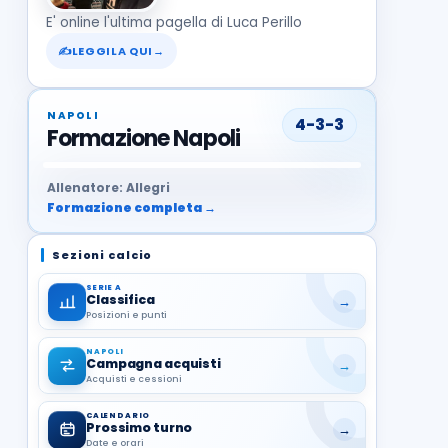
E' online l'ultima pagella di Luca Perillo
✍
LEGGILA QUI
→
NAPOLI
4-3-3
Formazione Napoli
37
99
27
13
68
19
1
17
21
8
22
Allenatore: Allegri
Formazione completa →
Sezioni calcio
SERIE A
Classifica
→
Posizioni e punti
NAPOLI
Campagna acquisti
→
Acquisti e cessioni
CALENDARIO
Prossimo turno
→
Date e orari