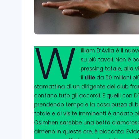
W
illiam D’Avila è il nu
su più tavoli. Non è b
pressing totale, alla v
il
Lille
da 50 milioni più
stamattina di un dirigente del club fr
contano tuto gli accordi. E quelli con D
prendendo tempo e la cosa puzza di br
totale e di visite imminenti è andato ol
Osimhen sarebbe una beffa clamorosa ma
almeno in queste ore, è bloccata. Evid