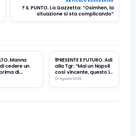
ARTICOLO SUCCESSIVO
? IL PUNTO. La Gazzetta: “Osimhen, la
situazione si sta complicando”
ATO. Manna
❗️PRESENTE E FUTURO. Adl
di cedere un
alla Tgr: “Mai un Napoli
prima di
così vincente, questo il
Zeballos al
mio errore ed il mio
01 Agosto 2026
augurio…”