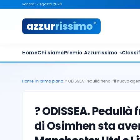
venerdì 7 Agosto 2026
azzur
rissimo
.it
Home
Chi siamo
Premio Azzurrissimo
Classif
Home
/
In primo piano
/
? ODISSEA. Pedullà frena: “Il nuovo agen
? ODISSEA. Pedullà f
di Osimhen sta ave