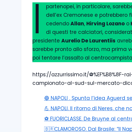
I
partenopei, in particolare, sareb
dell’ex Cremonese e potrebbero fi
cedendo
Allan
,
Hirving Lozano
o
di questi tre calciatori, considerat
presidente
Aurelio De Laurentiis
avrebb
sarebbe pronto allo sforzo, ma prima 
poi tentare l’assalto al centrocampista
https://azzurrissimo.it/⚽%EF%B8%8F-rai
campionato-al-sud-sul-mercato-dic
🔵 NAPOLI . Spunta l’idea Aguerd se
💪 NAPOLI. Il ritorno di Neres, che
⚽️ FUORICLASSE. De Bruyne al centro
🇧🇷CLAMOROSO. Dal Brasile: “Il Na