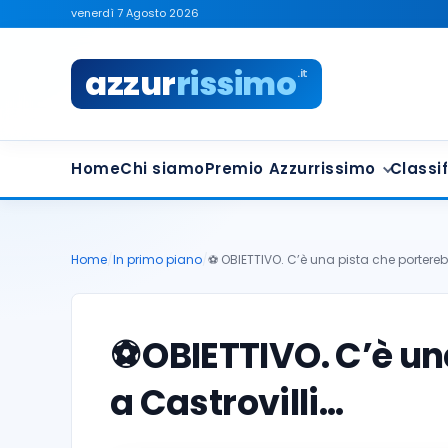
venerdì 7 Agosto 2026
azzur
rissimo
.it
Home
Chi siamo
Premio Azzurrissimo
Classif
Home
/
In primo piano
/
⚽️ OBIETTIVO. C’è una pista che portere
⚽️
OBIETTIVO. C’è un
a Castrovilli…