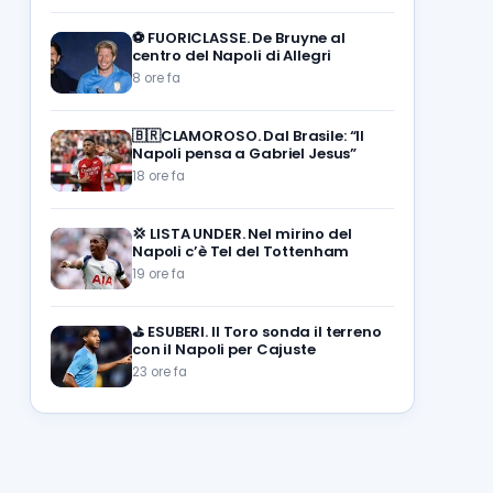
⚽️
FUORICLASSE. De Bruyne al
centro del Napoli di Allegri
8 ore fa
🇧🇷CLAMOROSO. Dal Brasile: “Il
Napoli pensa a Gabriel Jesus”
18 ore fa
💢
LISTA UNDER. Nel mirino del
Napoli c’è Tel del Tottenham
19 ore fa
⛳
ESUBERI. Il Toro sonda il terreno
con il Napoli per Cajuste
23 ore fa