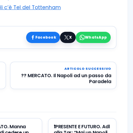
li c’è Tel del Tottenham
Facebook
X
WhatsApp
ARTICOLO SUCCESSIVO
?? MERCATO. Il Napoli ad un passo da
Paradela
ATO. Manna
❗️PRESENTE E FUTURO. Adl
di cedere un
alla Tgr: “Mai un Napoli