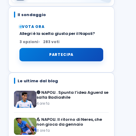
Il sondaggio
VOTA ORA
Allegri è la scelta giusta per il Napoli?
3 opzioni
283 voti
PARTECIPA
Le ultime dal blog
🔵
NAPOLI . Spunta l’idea Aguerd se
salta Badiashile
4 ore fa
💪
NAPOLI. Il ritorno di Neres, che
non gioca da gennaio
8 ore fa