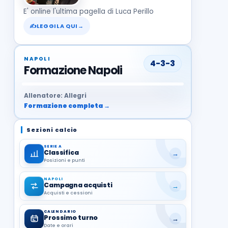
E' online l'ultima pagella di Luca Perillo
✍
LEGGILA QUI
→
NAPOLI
4-3-3
Formazione Napoli
37
99
27
13
68
19
1
17
21
8
22
Allenatore: Allegri
Formazione completa →
Sezioni calcio
SERIE A
Classifica
→
Posizioni e punti
NAPOLI
Campagna acquisti
→
Acquisti e cessioni
CALENDARIO
Prossimo turno
→
Date e orari