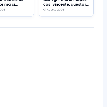
prima di
così vincente, questo il
Zeballos al
mio errore ed il mio
2026
01 Agosto 2026
augurio…”