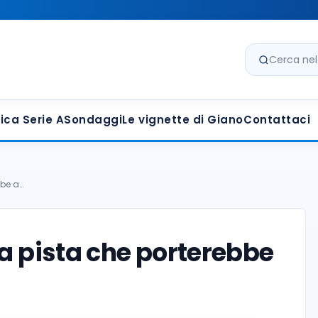
Cerca nel s
ica Serie A
Sondaggi
Le vignette di Giano
Contattaci
bbe a…
a pista che porterebbe