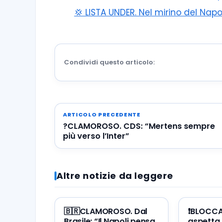
💢 LISTA UNDER. Nel mirino del Napo
Condividi questo articolo:
ARTICOLO PRECEDENTE
?CLAMOROSO. CDS: “Mertens sempre
più verso l’Inter”
Altre notizie da leggere
🇧🇷CLAMOROSO. Dal
❗️BLOCC
Brasile: “Il Napoli pensa
aspetta 