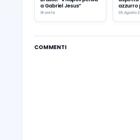
a Gabriel Jesus”
azzurro 
portare 
18 ore fa
05 Agosto 
Napoli
COMMENTI