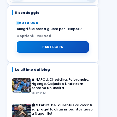
Il sondaggio
VOTA ORA
Allegri è la scelta giusta per il Napoli?
3 opzioni
283 voti
PARTECIPA
Le ultime dal blog
🧳
NAPOLI. Cheddira, Folorunsho,
Ngonge, Cajuste e Lindstrom
cercano un’uscita
28 min fa
🏟️
STADIO. De Laurentiis va avanti
sul progetto di un impianto nuovo
a Napoli Est