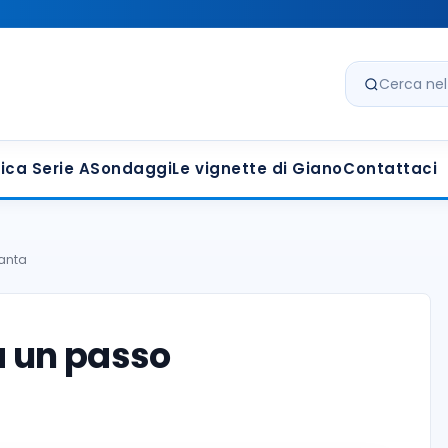
Cerca nel s
ica Serie A
Sondaggi
Le vignette di Giano
Contattaci
lanta
a un passo