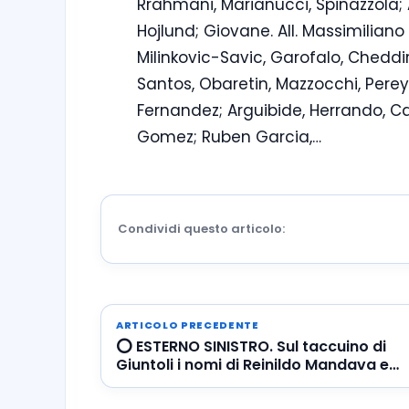
Rrahmani, Marianucci, Spinazzola; 
Hojlund; Giovane. All. Massimiliano A
Milinkovic-Savic, Garofalo, Cheddir
Santos, Obaretin, Mazzocchi, Perey
Fernandez; Arguibide, Herrando, Ca
Gomez; Ruben Garcia,…
Condividi questo articolo:
ARTICOLO PRECEDENTE
⭕️ ESTERNO SINISTRO. Sul taccuino di
Giuntoli i nomi di Reinildo Mandava e
Gudmumdsson ? VIDEO: guardali in
azione!