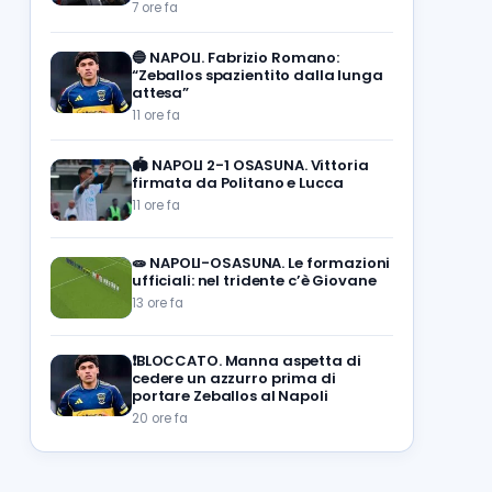
7 ore fa
🔵
NAPOLI. Fabrizio Romano:
“Zeballos spazientito dalla lunga
attesa”
11 ore fa
🏟️
NAPOLI 2-1 OSASUNA. Vittoria
firmata da Politano e Lucca
11 ore fa
🧫
NAPOLI-OSASUNA. Le formazioni
ufficiali: nel tridente c’è Giovane
13 ore fa
❗️BLOCCATO. Manna aspetta di
cedere un azzurro prima di
portare Zeballos al Napoli
20 ore fa