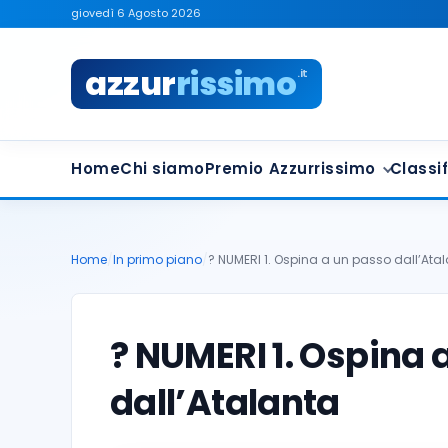
giovedì 6 Agosto 2026
azzur
rissimo
.it
Home
Chi siamo
Premio Azzurrissimo
Classif
Home
/
In primo piano
/
? NUMERI 1. Ospina a un passo dall’Ata
? NUMERI 1. Ospina 
dall’Atalanta