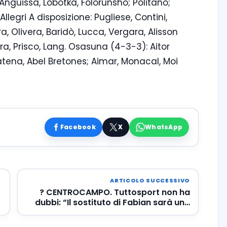
Anguissa, Lobotka, Folorunsho; Politano;
llegri A disposizione: Pugliese, Contini,
a, Olivera, Baridò, Lucca, Vergara, Alisson
ra, Prisco, Lang. Osasuna (4-3-3): Aitor
tena, Abel Bretones; Aimar, Monacal, Moi
Facebook
X
WhatsApp
ARTICOLO SUCCESSIVO
? CENTROCAMPO. Tuttosport non ha
dubbi: “Il sostituto di Fabian sarà uno
di questi tre…”