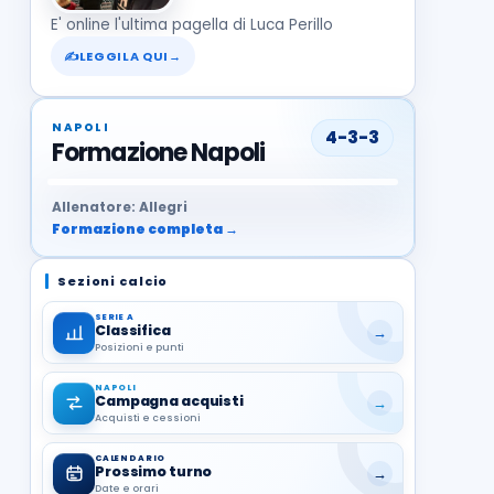
E' online l'ultima pagella di Luca Perillo
✍
LEGGILA QUI
→
NAPOLI
4-3-3
Formazione Napoli
37
99
27
13
68
19
1
17
21
8
22
Allenatore: Allegri
Formazione completa →
Sezioni calcio
SERIE A
Classifica
→
Posizioni e punti
NAPOLI
Campagna acquisti
→
Acquisti e cessioni
CALENDARIO
Prossimo turno
→
Date e orari