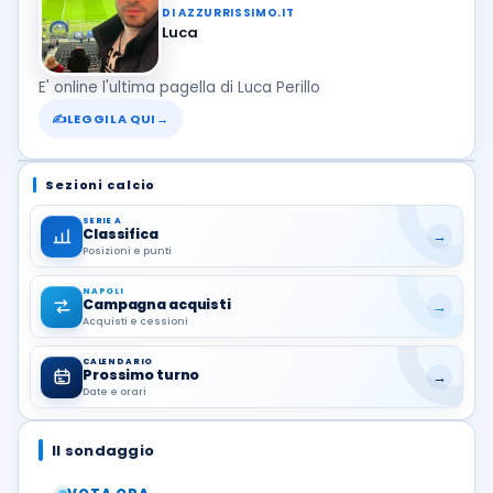
DI AZZURRISSIMO.IT
Luca
E' online l'ultima pagella di Luca Perillo
✍
LEGGILA QUI
→
Sezioni calcio
SERIE A
Classifica
→
Posizioni e punti
NAPOLI
Campagna acquisti
→
Acquisti e cessioni
CALENDARIO
Prossimo turno
→
Date e orari
Il sondaggio