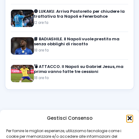
🔴
LUKAKU. Arriva Pastorello per chiudere la
trattativa tra Napoli e Fenerbahce
12 ore fa
📘
BADIASHILE. Il Napoli vuole prestito ma
senza obblighi di riscatto
18 ore fa
💣
ATTACCO. Il Napoli su Gabriel Jesus, ma
prima vanno fatte tre cessioni
18 ore fa
Gestisci Consenso
azzur
rissimo
.it
Per fornire le migliori esperienze, utilizziamo tecnologie come i
cookie per memorizzare e/o accedere alle informazioni del