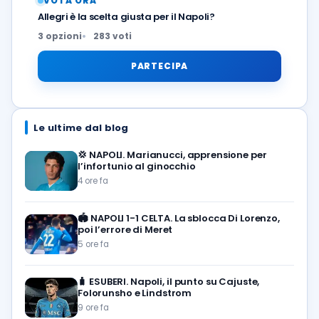
VOTA ORA
Allegri è la scelta giusta per il Napoli?
3 opzioni
283 voti
PARTECIPA
Le ultime dal blog
💢
NAPOLI. Marianucci, apprensione per
l’infortunio al ginocchio
4 ore fa
🏟️
NAPOLI 1-1 CELTA. La sblocca Di Lorenzo,
poi l’errore di Meret
5 ore fa
🧳
ESUBERI. Napoli, il punto su Cajuste,
Folorunsho e Lindstrom
9 ore fa