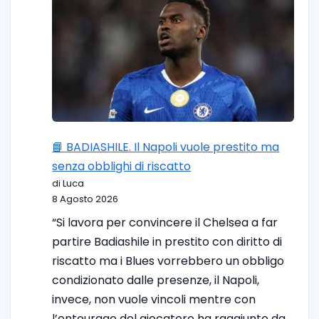
📘 BADIASHILE. Il Napoli vuole prestito ma
senza obblighi di riscatto
di Luca
8 Agosto 2026
“Si lavora per convincere il Chelsea a far
partire Badiashile in prestito con diritto di
riscatto ma i Blues vorrebbero un obbligo
condizionato dalle presenze, il Napoli,
invece, non vuole vincoli mentre con
l’entourage del giocatore ha raggiunto da