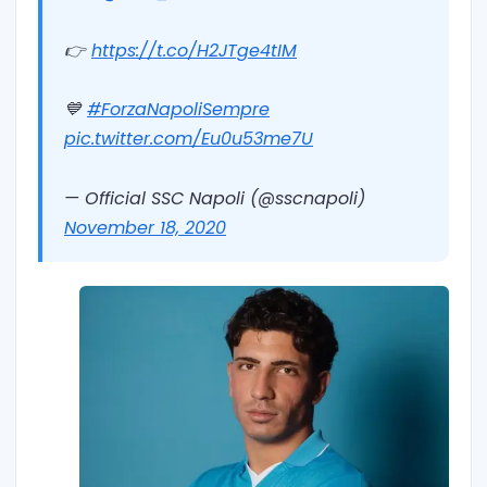
👉
https://t.co/H2JTge4tIM
💙
#ForzaNapoliSempre
pic.twitter.com/Eu0u53me7U
— Official SSC Napoli (@sscnapoli)
November 18, 2020