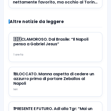
nettamente favorito, ma occhio al Torino
di Juric”
Altre notizie da leggere
🇧🇷CLAMOROSO. Dal Brasile: “Il Napoli
pensa a Gabriel Jesus”
1 ore fa
❗️BLOCCATO. Manna aspetta di cedere un
azzurro prima di portare Zeballos al
Napoli
Ieri
❗️PRESENTE E FUTURO. Adl alla Tgr: “Mai un