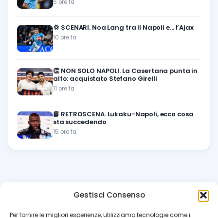
6 ore fa
💢
SCENARI. Noa Lang tra il Napoli e… l’Ajax
10 ore fa
👏
NON SOLO NAPOLI. La Casertana punta in
alto: acquistato Stefano Girelli
11 ore fa
📘
RETROSCENA. Lukaku-Napoli, ecco cosa
sta succedendo
15 ore fa
Gestisci Consenso
azzur
rissimo
.it
Per fornire le migliori esperienze, utilizziamo tecnologie come i