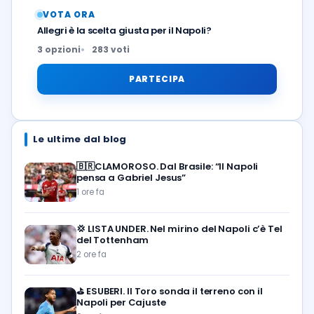
VOTA ORA
Allegri è la scelta giusta per il Napoli?
3 opzioni
283 voti
PARTECIPA
Le ultime dal blog
🇧🇷CLAMOROSO. Dal Brasile: “Il Napoli
pensa a Gabriel Jesus”
1 ore fa
💢
LISTA UNDER. Nel mirino del Napoli c’è Tel
del Tottenham
2 ore fa
⛳
ESUBERI. Il Toro sonda il terreno con il
Napoli per Cajuste