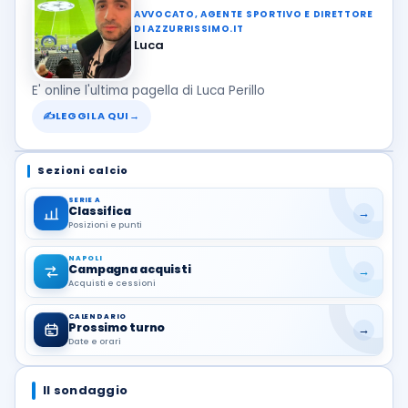
AVVOCATO, AGENTE SPORTIVO E DIRETTORE
DI AZZURRISSIMO.IT
Luca
E' online l'ultima pagella di Luca Perillo
✍
LEGGILA QUI
→
Sezioni calcio
SERIE A
Classifica
→
Posizioni e punti
NAPOLI
Campagna acquisti
→
Acquisti e cessioni
CALENDARIO
Prossimo turno
→
Date e orari
Il sondaggio