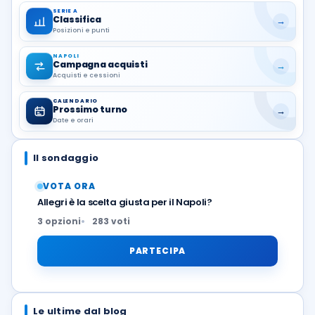
SERIE A
Classifica
→
Posizioni e punti
NAPOLI
Campagna acquisti
→
Acquisti e cessioni
CALENDARIO
Prossimo turno
→
Date e orari
Il sondaggio
VOTA ORA
Allegri è la scelta giusta per il Napoli?
3 opzioni
283 voti
PARTECIPA
Le ultime dal blog