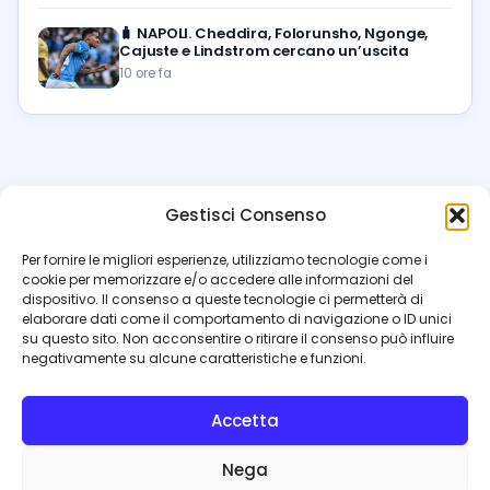
🧳
NAPOLI. Cheddira, Folorunsho, Ngonge,
Cajuste e Lindstrom cercano un’uscita
10 ore fa
Gestisci Consenso
azzur
rissimo
.it
Per fornire le migliori esperienze, utilizziamo tecnologie come i
cookie per memorizzare e/o accedere alle informazioni del
Il blog di riferimento per i tifosi del Napoli. News, interviste,
dispositivo. Il consenso a queste tecnologie ci permetterà di
pagelle e calciomercato. Testata giornalistica registrata
elaborare dati come il comportamento di navigazione o ID unici
al Tribunale di Napoli (n. 48 dell’08/10/2012). Direttore Luca
su questo sito. Non acconsentire o ritirare il consenso può influire
Perillo
negativamente su alcune caratteristiche e funzioni.
INFO
Accetta
Redazione
Contattaci
Nega
Privacy Policy
Cookie Policy