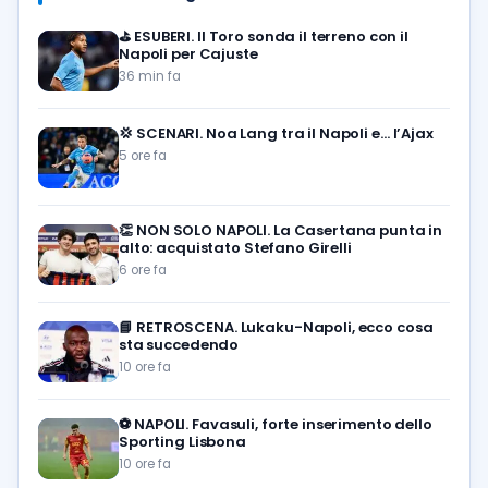
⛳
ESUBERI. Il Toro sonda il terreno con il
Napoli per Cajuste
36 min fa
💢
SCENARI. Noa Lang tra il Napoli e… l’Ajax
5 ore fa
👏
NON SOLO NAPOLI. La Casertana punta in
alto: acquistato Stefano Girelli
6 ore fa
📘
RETROSCENA. Lukaku-Napoli, ecco cosa
sta succedendo
10 ore fa
⚽️
NAPOLI. Favasuli, forte inserimento dello
Sporting Lisbona
10 ore fa