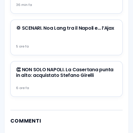
36 min fa
💢 SCENARI. Noa Lang tra il Napoli e… l’Ajax
5 ore fa
👏 NON SOLO NAPOLI. La Casertana punta
in alto: acquistato Stefano Girelli
6 ore fa
COMMENTI