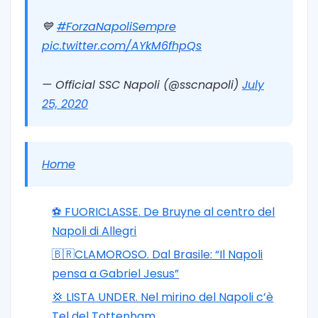
💙
#ForzaNapoliSempre
pic.twitter.com/AYkM6fhpQs
— Official SSC Napoli (@sscnapoli)
July
25, 2020
Home
⚽️ FUORICLASSE. De Bruyne al centro del
Napoli di Allegri
🇧🇷CLAMOROSO. Dal Brasile: “Il Napoli
pensa a Gabriel Jesus”
💢 LISTA UNDER. Nel mirino del Napoli c’è
Tel del Tottenham