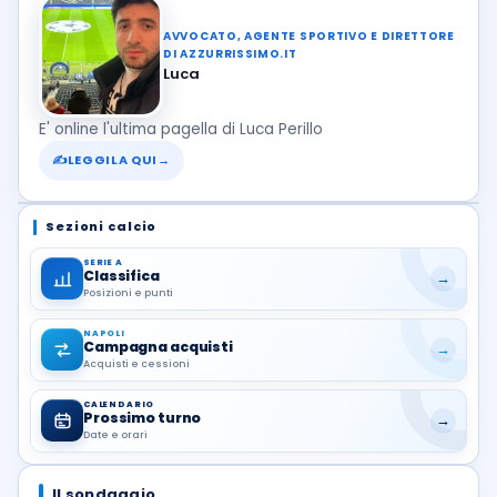
AVVOCATO, AGENTE SPORTIVO E DIRETTORE
DI AZZURRISSIMO.IT
Luca
E' online l'ultima pagella di Luca Perillo
✍
LEGGILA QUI
→
Sezioni calcio
SERIE A
Classifica
→
Posizioni e punti
NAPOLI
Campagna acquisti
→
Acquisti e cessioni
CALENDARIO
Prossimo turno
→
Date e orari
Il sondaggio