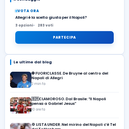
VOTA ORA
Allegri è la scelta giusta per il Napoli?
3 opzioni
283 voti
PARTECIPA
Le ultime dal blog
⚽️
FUORICLASSE. De Bruyne al centro del
Napoli di Allegri
2 min fa
🇧🇷CLAMOROSO. Dal Brasile: “Il Napoli
pensa a Gabriel Jesus”
10 ore fa
💢
LISTA UNDER. Nel mirino del Napoli c’è Tel