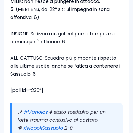
MILIK: Non riesce a pungere in attacco.
5 (MERTENS, dal 22° s.t.: Si impegna in zona
offensiva. 6)
INSIGNE: Si divora un gol nel primo tempo, ma
comunque è efficace. 6
ALL. GATTUSO: Squadra più pimpante rispetto
alle ultime uscite, anche se fatica a contenere il
Sassuolo. 6
[poll id=”230″]
📌
#Manolas
è stato sostituito per un
forte trauma contusivo al costato
⚽️
#NapoliSassuolo
2-0