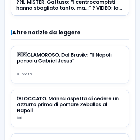
??IL MISTER. Gattuso: “I centrocampisti
hanno sbagliato tanto, ma…” ? VIDEO: la
conferenza stampa
Altre notizie da leggere
🇧🇷CLAMOROSO. Dal Brasile: “Il Napoli
pensa a Gabriel Jesus”
10 ore fa
❗️BLOCCATO. Manna aspetta di cedere un
azzurro prima di portare Zeballos al
Napoli
Ieri