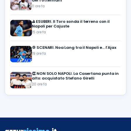
del Tottenham
11 ore fa
⛳
ESUBERI. Il Toro sonda il terreno con il
Napoli per Cajuste
15 ore fa
💢
SCENARI. Noa Lang tra il Napoli e… l’Ajax
19 ore fa
👏
NON SOLO NAPOLI. La Casertana punta in
alto: acquistato Stefano Girelli
20 ore fa