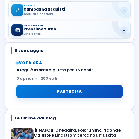
NAPOLI
Campagna acquisti
→
Acquisti e cessioni
CALENDARIO
Prossimo turno
→
Date e orari
Il sondaggio
VOTA ORA
Allegri è la scelta giusta per il Napoli?
3 opzioni
283 voti
PARTECIPA
Le ultime dal blog
🧳
NAPOLI. Cheddira, Folorunsho, Ngonge,
Cajuste e Lindstrom cercano un’uscita