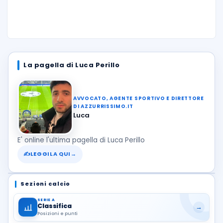
La pagella di Luca Perillo
AVVOCATO, AGENTE SPORTIVO E DIRETTORE
DI AZZURRISSIMO.IT
Luca
E' online l'ultima pagella di Luca Perillo
✍
LEGGILA QUI
→
Sezioni calcio
SERIE A
Classifica
→
Posizioni e punti