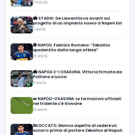
7 min fa
🏟️
STADIO. De Laurentiis va avanti sul
progetto di un impianto nuovo a Napoli Est
7 ore fa
🔵
NAPOLI. Fabrizio Romano: “Zeballos
spazientito dalla lunga attesa”
10 ore fa
🏟️
NAPOLI 2-1 OSASUNA. Vittoria firmata da
Politano e Lucca
11 ore fa
🧫
NAPOLI-OSASUNA. Le formazioni ufficiali:
nel tridente c’è Giovane
13 ore fa
❗️BLOCCATO. Manna aspetta di cedere un
azzurro prima di portare Zeballos al Napoli