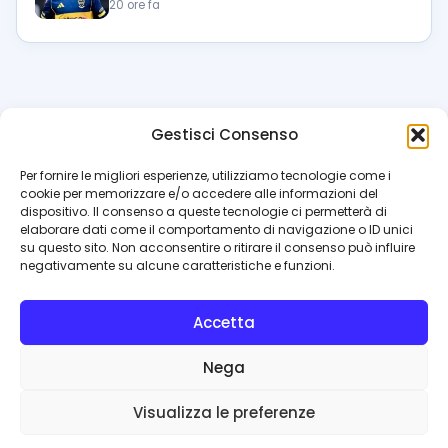
20 ore fa
Gestisci Consenso
azzur
rissimo
.it
Per fornire le migliori esperienze, utilizziamo tecnologie come i
cookie per memorizzare e/o accedere alle informazioni del
Il blog di riferimento per i tifosi del Napoli. News, interviste,
dispositivo. Il consenso a queste tecnologie ci permetterà di
pagelle e calciomercato. Testata giornalistica registrata
elaborare dati come il comportamento di navigazione o ID unici
al Tribunale di Napoli (n. 48 dell’08/10/2012). Direttore Luca
su questo sito. Non acconsentire o ritirare il consenso può influire
Perillo
negativamente su alcune caratteristiche e funzioni.
INFO
Accetta
Redazione
Contattaci
Nega
Privacy Policy
Cookie Policy
Visualizza le preferenze
© 2026 Azzurrissimo.it