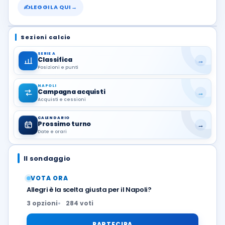
✍
LEGGILA QUI
→
Sezioni calcio
SERIE A
Classifica
→
Posizioni e punti
NAPOLI
Campagna acquisti
→
Acquisti e cessioni
CALENDARIO
Prossimo turno
→
Date e orari
Il sondaggio
VOTA ORA
Allegri è la scelta giusta per il Napoli?
3 opzioni
284 voti
PARTECIPA