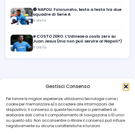
🔴
NAPOLI. Folorunsho, testa a testa tra due
squadre di Serie A
9 ore fa
❇️
COSTO ZERO. L’Udinese a costo zero su
Juan Jesus (ma non può servire al Napoli?)
9 ore fa
Gestisci Consenso
azzur
rissimo
.it
Per fornire le migliori esperienze, utilizziamo tecnologie come i
cookie per memorizzare e/o accedere alle informazioni del
Il blog di riferimento per i tifosi del Napoli. News, interviste,
dispositivo. Il consenso a queste tecnologie ci permetterà di
pagelle e calciomercato. Testata giornalistica registrata
elaborare dati come il comportamento di navigazione o ID unici
al Tribunale di Napoli (n. 48 dell’08/10/2012). Direttore Luca
su questo sito. Non acconsentire o ritirare il consenso può influire
Perillo
negativamente su alcune caratteristiche e funzioni.