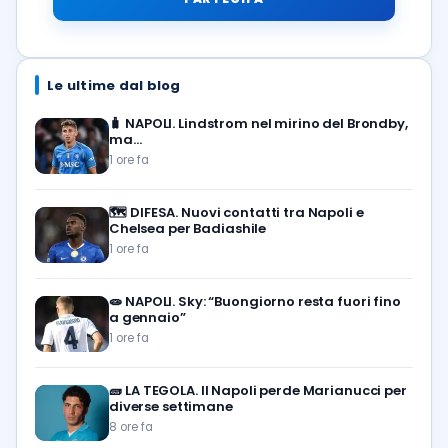
Le ultime dal blog
🧳
NAPOLI. Lindstrom nel mirino del Brondby,
ma…
1 ore fa
🗺️
DIFESA. Nuovi contatti tra Napoli e
Chelsea per Badiashile
1 ore fa
🧫
NAPOLI. Sky: “Buongiorno resta fuori fino
a gennaio”
1 ore fa
🧱
LA TEGOLA. Il Napoli perde Marianucci per
diverse settimane
8 ore fa