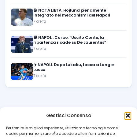
👍
NOTA LIETA. Hojlund pienamente
integrato nei meccanismi del Napoli
7 ore fa
📘
NAPOLI. Corbo: “Uscito Conte, la
ripartenza ricade su De Laurentiis”
7 ore fa
✈️
NAPOLI. Dopo Lukaku, tocca a Lang e
Lucca
7 ore fa
Gestisci Consenso
azzur
rissimo
.it
Per fornire le migliori esperienze, utilizziamo tecnologie come i
cookie per memorizzare e/o accedere alle informazioni del
Il blog di riferimento per i tifosi del Napoli. News, interviste,