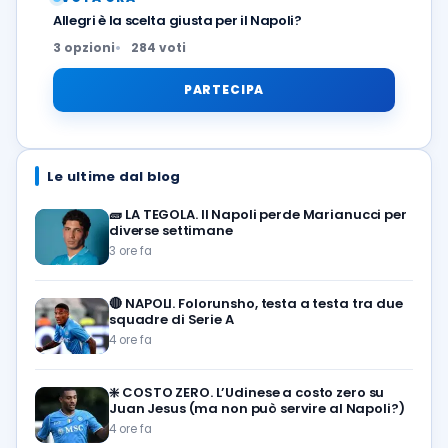
Allegri è la scelta giusta per il Napoli?
3 opzioni
284 voti
PARTECIPA
Le ultime dal blog
🧱
LA TEGOLA. Il Napoli perde Marianucci per
diverse settimane
3 ore fa
🔴
NAPOLI. Folorunsho, testa a testa tra due
squadre di Serie A
4 ore fa
❇️
COSTO ZERO. L’Udinese a costo zero su
Juan Jesus (ma non può servire al Napoli?)
4 ore fa