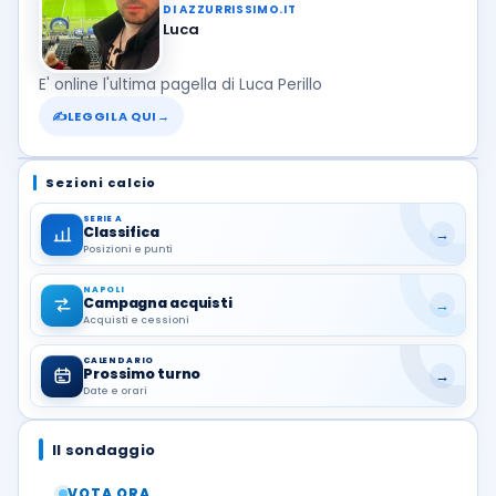
DI AZZURRISSIMO.IT
Luca
E' online l'ultima pagella di Luca Perillo
✍
LEGGILA QUI
→
Sezioni calcio
SERIE A
Classifica
→
Posizioni e punti
NAPOLI
Campagna acquisti
→
Acquisti e cessioni
CALENDARIO
Prossimo turno
→
Date e orari
Il sondaggio
VOTA ORA