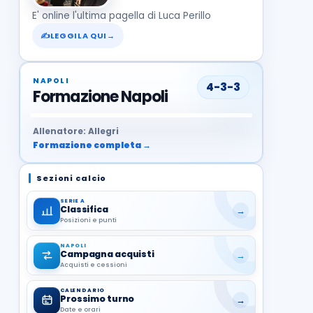
E' online l'ultima pagella di Luca Perillo
✍
LEGGILA QUI
→
NAPOLI
4-3-3
Formazione Napoli
37
99
27
13
68
19
1
17
21
8
22
Allenatore: Allegri
Formazione completa →
Sezioni calcio
SERIE A
Classifica
→
Posizioni e punti
NAPOLI
Campagna acquisti
→
Acquisti e cessioni
CALENDARIO
Prossimo turno
→
Date e orari