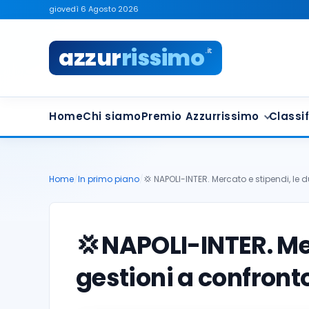
giovedì 6 Agosto 2026
azzur
rissimo
.it
Home
Chi siamo
Premio Azzurrissimo
Classif
Home
/
In primo piano
/
💢 NAPOLI-INTER. Mercato e stipendi, le 
💢
NAPOLI-INTER. Mer
gestioni a confront