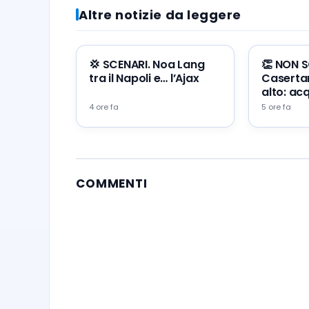
Altre notizie da leggere
💢 SCENARI. Noa Lang
👏 NON S
tra il Napoli e… l’Ajax
Caserta
alto: ac
Stefano G
4 ore fa
5 ore fa
COMMENTI