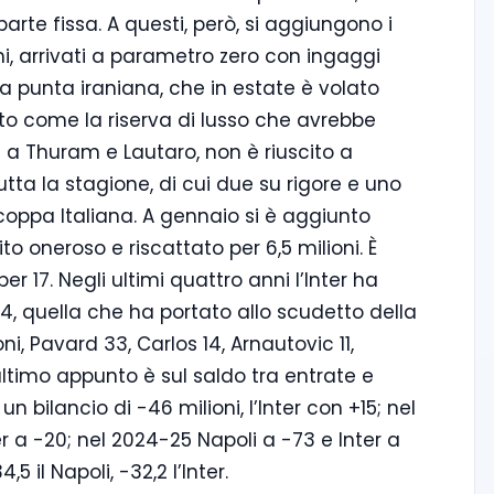
arte fissa. A questi, però, si aggiungono i
emi, arrivati a parametro zero con ingaggi
r la punta iraniana, che in estate è volato
olto come la riserva di lusso che avrebbe
i a Thuram e Lautaro, non è riuscito a
 tutta la stagione, di cui due su rigore e uno
ercoppa Italiana. A gennaio si è aggiunto
to oneroso e riscattato per 6,5 milioni. È
r 17. Negli ultimi quattro anni l’Inter ha
4, quella che ha portato allo scudetto della
ni, Pavard 33, Carlos 14, Arnautovic 11,
ltimo appunto è sul saldo tra entrate e
n bilancio di -46 milioni, l’Inter con +15; nel
r a -20; nel 2024-25 Napoli a -73 e Inter a
,5 il Napoli, -32,2 l’Inter.