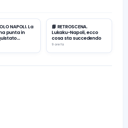
OLO NAPOLI. La
📘 RETROSCENA.
na punta in
Lukaku-Napoli, ecco
quistato
cosa sta succedendo
irelli
9 ore fa