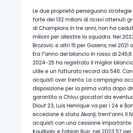
Le due proprietà perseguono strategie d
forte dei 132 milioni di ricavi ottenuti
di Champions in tre anni, non ha ced
milioni per allestire la squadra. Nel 2
Brozovic e altri 15 per Gosens, nel 2021
Era l”anno del bilancio in rosso di 245,6 
2024-25 ha registrato il miglior bilanci
utile e un fatturato record da 546. Co
acquisti over trenta. La campagna acqui
disposizione per la prima volta dopo d
garantito a Chivu giocatori da eventual
Diouf 23, Luis Henrique va per i 24 e B
eccezione è stata Akanji, trent’anni. I
acquisti con una cessione importante. 
Koulibaly e Fabian Ruiz, nel 2023 57 per