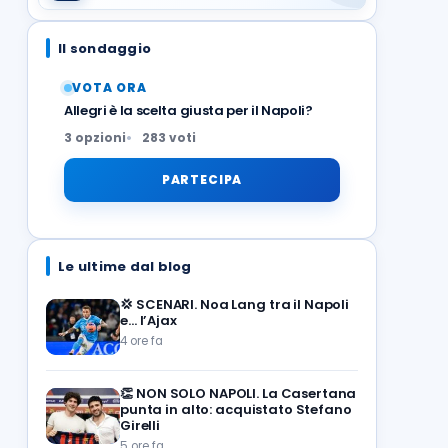
Il sondaggio
VOTA ORA
Allegri è la scelta giusta per il Napoli?
3 opzioni
283 voti
PARTECIPA
Le ultime dal blog
💢
SCENARI. Noa Lang tra il Napoli
e… l’Ajax
4 ore fa
👏
NON SOLO NAPOLI. La Casertana
punta in alto: acquistato Stefano
Girelli
5 ore fa