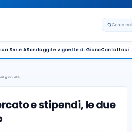
Cerca nel s
ica Serie A
Sondaggi
Le vignette di Giano
Contattaci
due gestioni…
cato e stipendi, le due
o