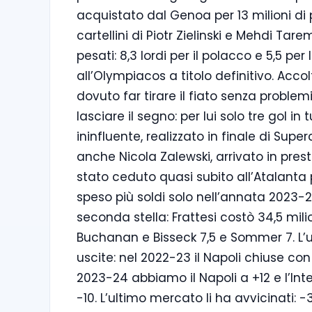
acquistato dal Genoa per 13 milioni di p
cartellini di Piotr Zielinski e Mehdi Tar
pesati: 8,3 lordi per il polacco e 5,5 pe
all’Olympiacos a titolo definitivo. Acc
dovuto far tirare il fiato senza problem
lasciare il segno: per lui solo tre gol in
ininfluente, realizzato in finale di Sup
anche Nicola Zalewski, arrivato in presti
stato ceduto quasi subito all’Atalanta pe
speso più soldi solo nell’annata 2023-2
seconda stella: Frattesi costò 34,5 milio
Buchanan e Bisseck 7,5 e Sommer 7. L’u
uscite: nel 2022-23 il Napoli chiuse con u
2023-24 abbiamo il Napoli a +12 e l’Inte
-10. L’ultimo mercato li ha avvicinati: -34