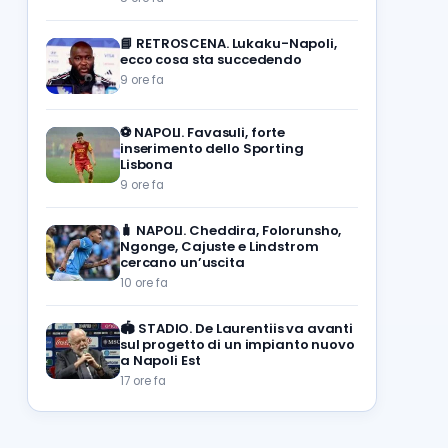
📘
RETROSCENA. Lukaku-Napoli,
ecco cosa sta succedendo
9 ore fa
⚽️
NAPOLI. Favasuli, forte
inserimento dello Sporting
Lisbona
9 ore fa
🧳
NAPOLI. Cheddira, Folorunsho,
Ngonge, Cajuste e Lindstrom
cercano un’uscita
10 ore fa
🏟️
STADIO. De Laurentiis va avanti
sul progetto di un impianto nuovo
a Napoli Est
17 ore fa