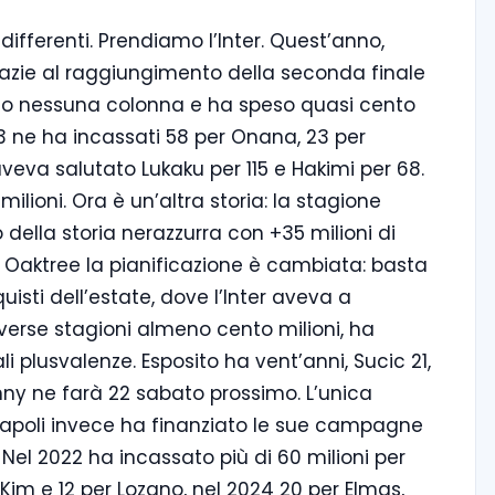
ifferenti. Prendiamo l’Inter. Quest’anno,
 grazie al raggiungimento della seconda finale
uto nessuna colonna e ha speso quasi cento
023 ne ha incassati 58 per Onana, 23 per
 aveva salutato Lukaku per 115 e Hakimi per 68.
milioni. Ora è un’altra storia: la stagione
o della storia nerazzurra con +35 milioni di
n Oaktree la pianificazione è cambiata: basta
sti dell’estate, dove l’Inter aveva a
iverse stagioni almeno cento milioni, ha
i plusvalenze. Esposito ha vent’anni, Sucic 21,
onny ne farà 22 sabato prossimo. L’unica
l Napoli invece ha finanziato le sue campagne
Nel 2022 ha incassato più di 60 milioni per
 Kim e 12 per Lozano, nel 2024 20 per Elmas,