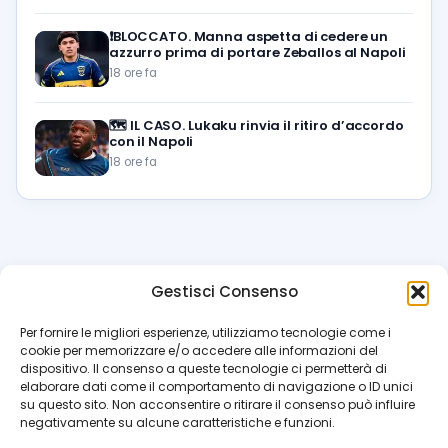
❗️BLOCCATO. Manna aspetta di cedere un
azzurro prima di portare Zeballos al Napoli
18 ore fa
🗺️
IL CASO. Lukaku rinvia il ritiro d’accordo
con il Napoli
18 ore fa
Gestisci Consenso
azzur
rissimo
.it
Per fornire le migliori esperienze, utilizziamo tecnologie come i
cookie per memorizzare e/o accedere alle informazioni del
Il blog di riferimento per i tifosi del Napoli. News, interviste,
dispositivo. Il consenso a queste tecnologie ci permetterà di
pagelle e calciomercato. Testata giornalistica registrata
elaborare dati come il comportamento di navigazione o ID unici
al Tribunale di Napoli (n. 48 dell’08/10/2012). Direttore Luca
su questo sito. Non acconsentire o ritirare il consenso può influire
Perillo
negativamente su alcune caratteristiche e funzioni.