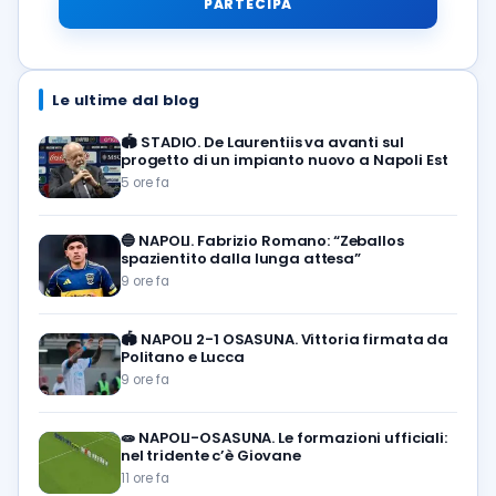
PARTECIPA
Le ultime dal blog
🏟️
STADIO. De Laurentiis va avanti sul
progetto di un impianto nuovo a Napoli Est
5 ore fa
🔵
NAPOLI. Fabrizio Romano: “Zeballos
spazientito dalla lunga attesa”
9 ore fa
🏟️
NAPOLI 2-1 OSASUNA. Vittoria firmata da
Politano e Lucca
9 ore fa
🧫
NAPOLI-OSASUNA. Le formazioni ufficiali:
nel tridente c’è Giovane
11 ore fa