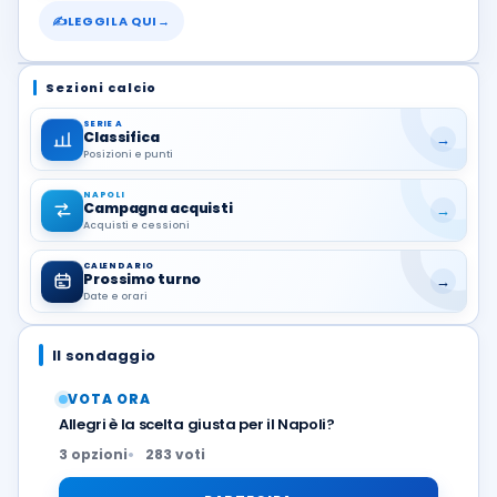
✍
LEGGILA QUI
→
Sezioni calcio
SERIE A
Classifica
→
Posizioni e punti
NAPOLI
Campagna acquisti
→
Acquisti e cessioni
CALENDARIO
Prossimo turno
→
Date e orari
Il sondaggio
VOTA ORA
Allegri è la scelta giusta per il Napoli?
3 opzioni
283 voti