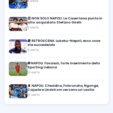
4 ore fa
👏
NON SOLO NAPOLI. La Casertana punta in
alto: acquistato Stefano Girelli
5 ore fa
📘
RETROSCENA. Lukaku-Napoli, ecco cosa
sta succedendo
9 ore fa
⚽️
NAPOLI. Favasuli, forte inserimento dello
Sporting Lisbona
10 ore fa
🧳
NAPOLI. Cheddira, Folorunsho, Ngonge,
Cajuste e Lindstrom cercano un’uscita
10 ore fa