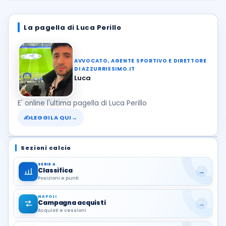
La pagella di Luca Perillo
AVVOCATO, AGENTE SPORTIVO E DIRETTORE
DI AZZURRISSIMO.IT
Luca
E' online l'ultima pagella di Luca Perillo
✍
LEGGILA QUI
→
Sezioni calcio
SERIE A
Classifica
→
Posizioni e punti
NAPOLI
Campagna acquisti
→
Acquisti e cessioni