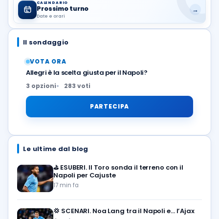
CALENDARIO
Prossimo turno
→
Date e orari
Il sondaggio
VOTA ORA
Allegri è la scelta giusta per il Napoli?
3 opzioni
283 voti
PARTECIPA
Le ultime dal blog
⛳
ESUBERI. Il Toro sonda il terreno con il
Napoli per Cajuste
17 min fa
💢
SCENARI. Noa Lang tra il Napoli e… l’Ajax