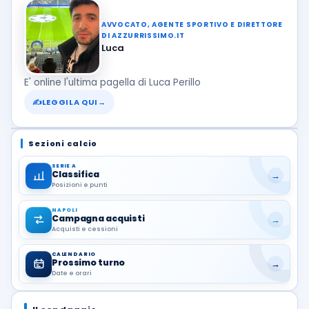
AVVOCATO, AGENTE SPORTIVO E DIRETTORE
DI AZZURRISSIMO.IT
Luca
E' online l'ultima pagella di Luca Perillo
✍
LEGGILA QUI
→
Sezioni calcio
SERIE A
Classifica
→
Posizioni e punti
NAPOLI
Campagna acquisti
→
Acquisti e cessioni
CALENDARIO
Prossimo turno
→
Date e orari