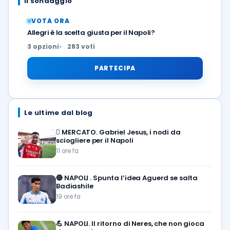
Il sondaggio
VOTA ORA
Allegri è la scelta giusta per il Napoli?
3 opzioni
283 voti
PARTECIPA
Le ultime dal blog
🪎
MERCATO. Gabriel Jesus, i nodi da
sciogliere per il Napoli
11 ore fa
🔵
NAPOLI . Spunta l’idea Aguerd se salta
Badiashile
19 ore fa
💪
NAPOLI. Il ritorno di Neres, che non gioca