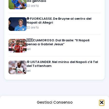
da gennaio
22 ore fa
⚽️
FUORICLASSE. De Bruyne al centro del
Napoli di Allegri
22 ore fa
🇧🇷CLAMOROSO. Dal Brasile: “Il Napoli
pensa a Gabriel Jesus”
Ieri
💢
LISTA UNDER. Nel mirino del Napoli c’è Tel
del Tottenham
Ieri
Gestisci Consenso