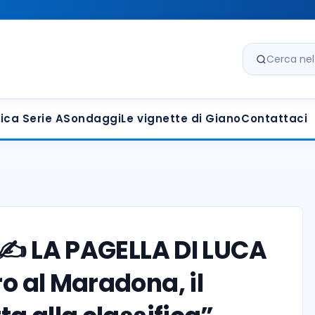
Cerca nel s
ica Serie A
Sondaggi
Le vignette di Giano
Contattaci
 ✍️ LA PAGELLA DI LUCA
ro al Maradona, il