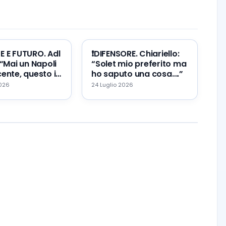
TE E FUTURO. Adl
❗️DIFENSORE. Chiariello:
 “Mai un Napoli
“Solet mio preferito ma
ente, questo il
ho saputo una cosa….”
re ed il mio
2026
24 Luglio 2026
…”