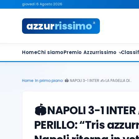
giovedì 6 Agosto 2026
azzur
rissimo
.it
Home
Chi siamo
Premio Azzurrissimo
Classif
Home
/
In primo piano
/
🏟️ NAPOLI 3-1 INTER ✍️ LA PAGELLA DI…
🏟️
NAPOLI 3-1 INTER
PERILLO: “Tris azzur