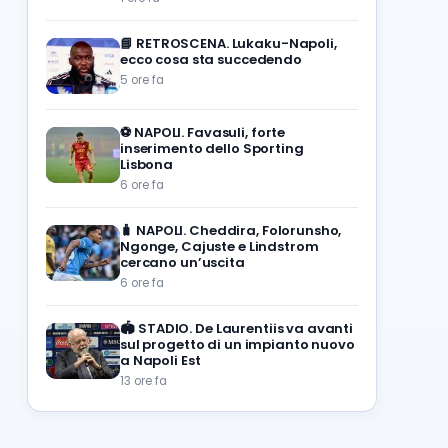
📘
RETROSCENA. Lukaku-Napoli,
ecco cosa sta succedendo
5 ore fa
⚽️
NAPOLI. Favasuli, forte
inserimento dello Sporting
Lisbona
6 ore fa
🧳
NAPOLI. Cheddira, Folorunsho,
Ngonge, Cajuste e Lindstrom
cercano un’uscita
6 ore fa
🏟️
STADIO. De Laurentiis va avanti
sul progetto di un impianto nuovo
a Napoli Est
13 ore fa