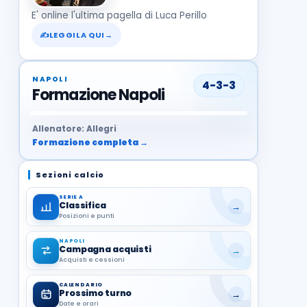
E' online l'ultima pagella di Luca Perillo
✍
LEGGILA QUI
→
NAPOLI
4-3-3
Formazione Napoli
37
99
27
13
68
19
1
17
21
8
22
Allenatore: Allegri
Formazione completa →
Sezioni calcio
SERIE A
Classifica
→
Posizioni e punti
NAPOLI
Campagna acquisti
→
Acquisti e cessioni
CALENDARIO
Prossimo turno
→
Date e orari