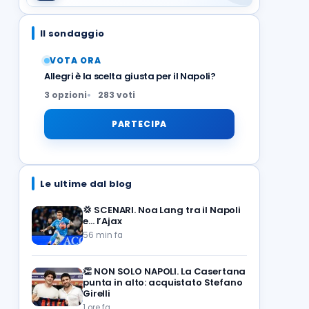
Il sondaggio
VOTA ORA
Allegri è la scelta giusta per il Napoli?
3 opzioni
283 voti
PARTECIPA
Le ultime dal blog
💢
SCENARI. Noa Lang tra il Napoli
e… l’Ajax
56 min fa
👏
NON SOLO NAPOLI. La Casertana
punta in alto: acquistato Stefano
Girelli
1 ore fa