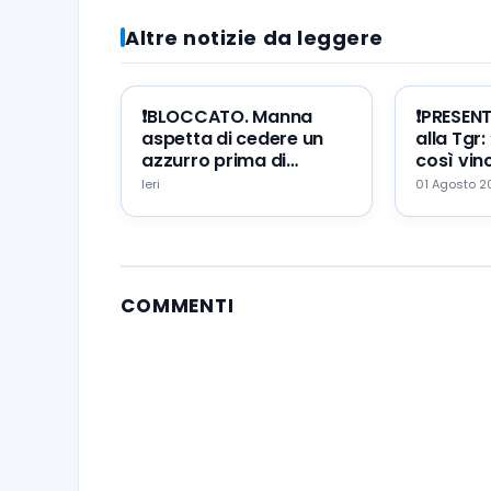
Altre notizie da leggere
❗️BLOCCATO. Manna
❗️PRESEN
aspetta di cedere un
alla Tgr:
azzurro prima di
così vinc
portare Zeballos al
mio erro
Ieri
01 Agosto 
Napoli
augurio
COMMENTI