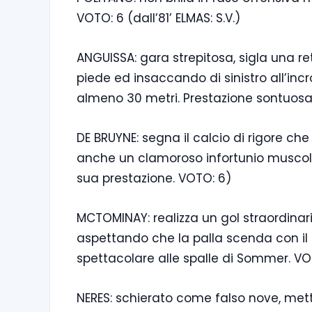
VOTO: 6 (dall’81’ ELMAS: S.V.)
ANGUISSA: gara strepitosa, sigla una re
piede ed insaccando di sinistro all’inc
almeno 30 metri. Prestazione sontuos
DE BRUYNE: segna il calcio di rigore ch
anche un clamoroso infortunio muscolar
sua prestazione. VOTO: 6)
MCTOMINAY: realizza un gol straordinario
aspettando che la palla scenda con il
spettacolare alle spalle di Sommer. VO
NERES: schierato come falso nove, mett