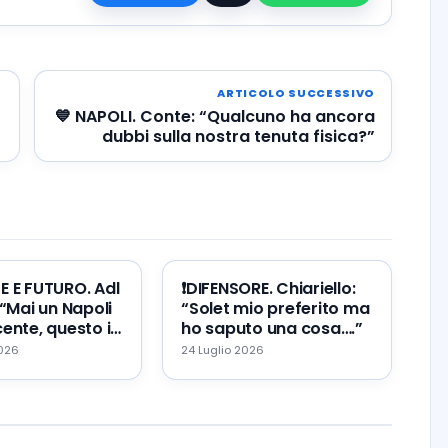
ARTICOLO SUCCESSIVO
💙 NAPOLI. Conte: “Qualcuno ha ancora
dubbi sulla nostra tenuta fisica?”
TE E FUTURO. Adl
❗️DIFENSORE. Chiariello:
 “Mai un Napoli
“Solet mio preferito ma
ente, questo il
ho saputo una cosa….”
re ed il mio
2026
24 Luglio 2026
…”