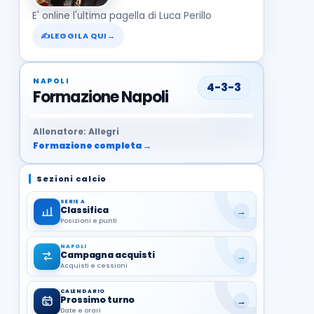
E' online l'ultima pagella di Luca Perillo
✍
LEGGILA QUI
→
NAPOLI
4-3-3
Formazione Napoli
37
99
27
13
68
19
1
17
21
8
22
Allenatore: Allegri
Formazione completa →
Sezioni calcio
SERIE A
Classifica
→
Posizioni e punti
NAPOLI
Campagna acquisti
→
Acquisti e cessioni
CALENDARIO
Prossimo turno
→
Date e orari