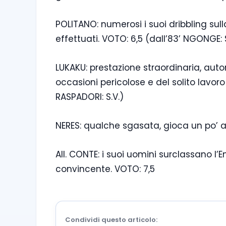
POLITANO: numerosi i suoi dribbling su
effettuati. VOTO: 6,5 (dall’83’ NGONGE: S
LUKAKU: prestazione straordinaria, autor
occasioni pericolose e del solito lavor
RASPADORI: S.V.)
NERES: qualche sgasata, gioca un po’ a
All. CONTE: i suoi uomini surclassano 
convincente. VOTO: 7,5
Condividi questo articolo: