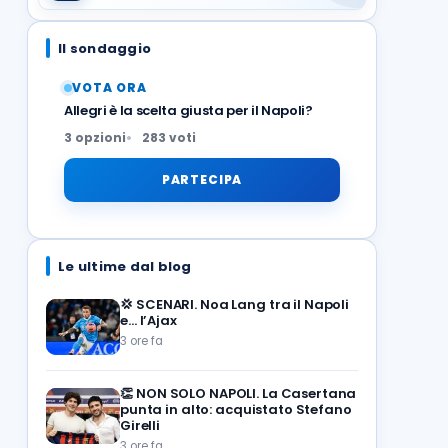
Il sondaggio
VOTA ORA
Allegri è la scelta giusta per il Napoli?
3 opzioni
283 voti
PARTECIPA
Le ultime dal blog
💢
SCENARI. Noa Lang tra il Napoli
e… l’Ajax
3 ore fa
👏
NON SOLO NAPOLI. La Casertana
punta in alto: acquistato Stefano
Girelli
3 ore fa