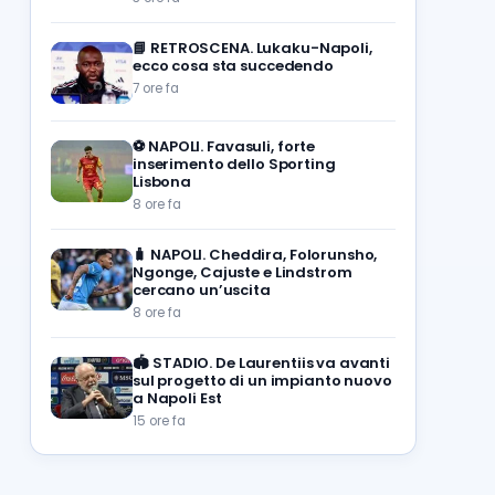
📘
RETROSCENA. Lukaku-Napoli,
ecco cosa sta succedendo
7 ore fa
⚽️
NAPOLI. Favasuli, forte
inserimento dello Sporting
Lisbona
8 ore fa
🧳
NAPOLI. Cheddira, Folorunsho,
Ngonge, Cajuste e Lindstrom
cercano un’uscita
8 ore fa
🏟️
STADIO. De Laurentiis va avanti
sul progetto di un impianto nuovo
a Napoli Est
15 ore fa