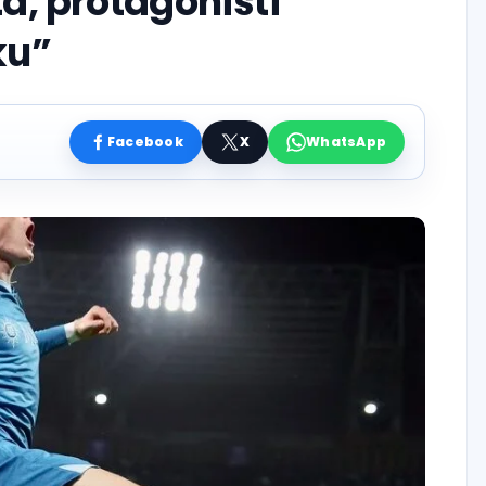
ta, protagonisti
ku”
Facebook
X
WhatsApp