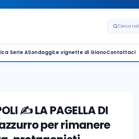
Cerca nel s
ica Serie A
Sondaggi
Le vignette di Giano
Contattaci
OLI ✍️ LA PAGELLA DI
 azzurro per rimanere