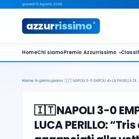
giovedì 6 Agosto 2026
azzur
rissimo
.it
Home
Chi siamo
Premio Azzurrissimo
Classif
Home
/
In primo piano
/
🇮🇹 NAPOLI 3-0 EMPOLI ✍️ LA PAGELLA DI…
🇮🇹
NAPOLI 3-0 EMP
LUCA PERILLO: “Tris