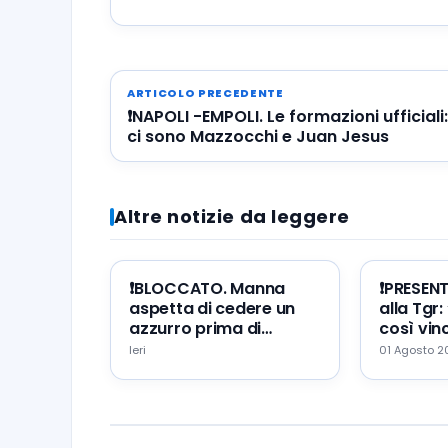
ARTICOLO PRECEDENTE
❗️NAPOLI -EMPOLI. Le formazioni ufficiali:
ci sono Mazzocchi e Juan Jesus
Altre notizie da leggere
❗️BLOCCATO. Manna
❗️PRESEN
aspetta di cedere un
alla Tgr:
azzurro prima di
così vinc
portare Zeballos al
mio erro
Ieri
01 Agosto 
Napoli
augurio