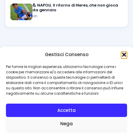
💪
NAPOLI. Il ritorno di Neres, che non gioca
da gennaio
Ieri
Gestisci Consenso
azzur
rissimo
.it
Per fornire le migliori esperienze, utilizziamo tecnologie come i
cookie per memorizzare e/o accedere alle informazioni del
Il blog di riferimento per i tifosi del Napoli. News, interviste,
dispositivo. Il consenso a queste tecnologie ci permetterà di
pagelle e calciomercato. Testata giornalistica registrata
elaborare dati come il comportamento di navigazione o ID unici
al Tribunale di Napoli (n. 48 dell’08/10/2012). Direttore Luca
su questo sito. Non acconsentire o ritirare il consenso può influire
Perillo
negativamente su alcune caratteristiche e funzioni.
INFO
Accetta
Redazione
Contattaci
Nega
Privacy Policy
Cookie Policy