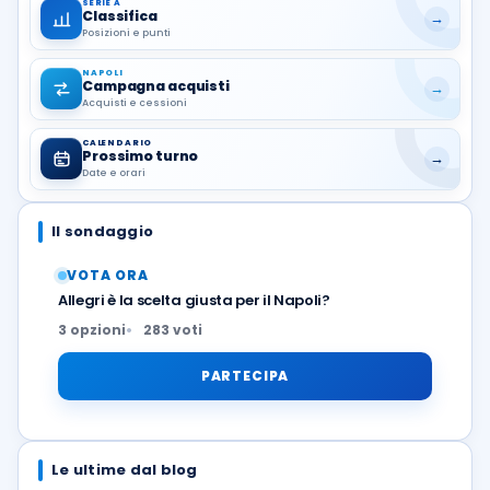
SERIE A
Classifica
→
Posizioni e punti
NAPOLI
Campagna acquisti
→
Acquisti e cessioni
CALENDARIO
Prossimo turno
→
Date e orari
Il sondaggio
VOTA ORA
Allegri è la scelta giusta per il Napoli?
3 opzioni
283 voti
PARTECIPA
Le ultime dal blog