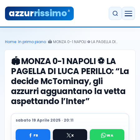
azzur
rissimo
.it
Home
/
In primo piano
/
🏟️ MONZA 0-1 NAPOLI ⚽ LA PAGELLA DI…
🏟️
MONZA 0-1 NAPOLI ⚽ LA
PAGELLA DI LUCA PERILLO: “La
decide McTominay, gli
azzurri agguantano la vetta
aspettando l’Inter”
sabato 19 Aprile 2025 · 20:11