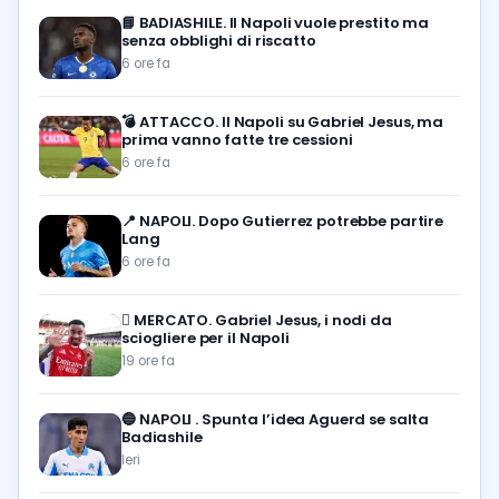
📘
BADIASHILE. Il Napoli vuole prestito ma
senza obblighi di riscatto
6 ore fa
💣
ATTACCO. Il Napoli su Gabriel Jesus, ma
prima vanno fatte tre cessioni
6 ore fa
📍
NAPOLI. Dopo Gutierrez potrebbe partire
Lang
6 ore fa
🪎
MERCATO. Gabriel Jesus, i nodi da
sciogliere per il Napoli
19 ore fa
🔵
NAPOLI . Spunta l’idea Aguerd se salta
Badiashile
Ieri