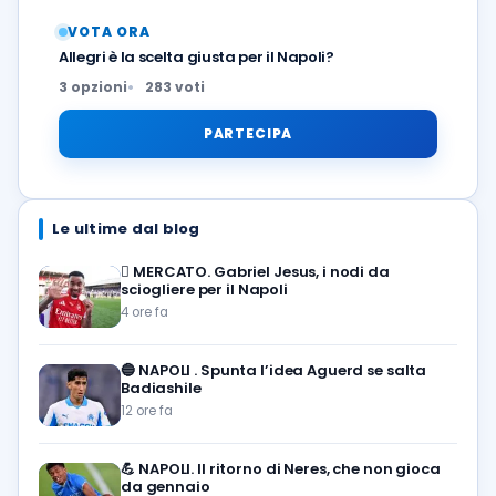
VOTA ORA
Allegri è la scelta giusta per il Napoli?
3 opzioni
283 voti
PARTECIPA
Le ultime dal blog
🪎
MERCATO. Gabriel Jesus, i nodi da
sciogliere per il Napoli
4 ore fa
🔵
NAPOLI . Spunta l’idea Aguerd se salta
Badiashile
12 ore fa
💪
NAPOLI. Il ritorno di Neres, che non gioca
da gennaio