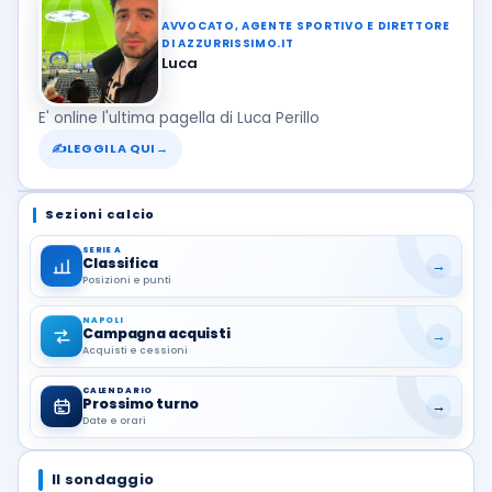
AVVOCATO, AGENTE SPORTIVO E DIRETTORE
DI AZZURRISSIMO.IT
Luca
E' online l'ultima pagella di Luca Perillo
✍
LEGGILA QUI
→
Sezioni calcio
SERIE A
Classifica
→
Posizioni e punti
NAPOLI
Campagna acquisti
→
Acquisti e cessioni
CALENDARIO
Prossimo turno
→
Date e orari
Il sondaggio