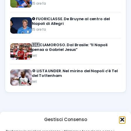
15 ore fa
⚽️
FUORICLASSE. De Bruyne al centro del
Napoli di Allegri
15 ore fa
🇧🇷CLAMOROSO. Dal Brasile: “Il Napoli
pensa a Gabriel Jesus”
Ieri
💢
LISTA UNDER. Nel mirino del Napoli c’è Tel
del Tottenham
Ieri
Gestisci Consenso
azzur
rissimo
.it