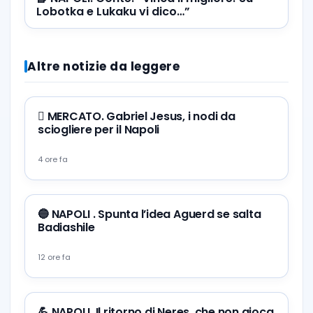
Lobotka e Lukaku vi dico…”
Altre notizie da leggere
🪎 MERCATO. Gabriel Jesus, i nodi da
sciogliere per il Napoli
4 ore fa
🔵 NAPOLI . Spunta l’idea Aguerd se salta
Badiashile
12 ore fa
💪 NAPOLI. Il ritorno di Neres, che non gioca