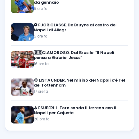
da gennaio
5 ore fa
⚽️
FUORICLASSE. De Bruyne al centro del
Napoli di Allegri
5 ore fa
🇧🇷CLAMOROSO. Dal Brasile: “Il Napoli
pensa a Gabriel Jesus”
16 ore fa
💢
LISTA UNDER. Nel mirino del Napoli c’è Tel
del Tottenham
17 ore fa
⛳
ESUBERI. Il Toro sonda il terreno con il
Napoli per Cajuste
20 ore fa