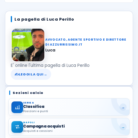
La pagella di Luca Perillo
AVVOCATO, AGENTE SPORTIVO E DIRETTORE
DI AZZURRISSIMO.IT
Luca
E' online l'ultima pagella di Luca Perillo
✍
LEGGILA QUI
→
Sezioni calcio
SERIE A
Classifica
→
Posizioni e punti
NAPOLI
Campagna acquisti
→
Acquisti e cessioni