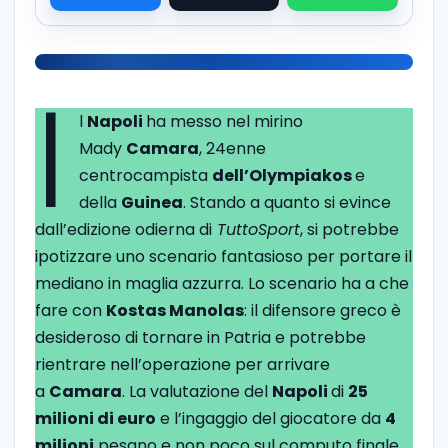
I
l
Napoli
ha messo nel mirino
Mady
Camara
, 24enne
centrocampista
dell’Olympiakos
e
della
Guinea
. Stando a quanto si evince
dall’edizione odierna di
TuttoSport
, si potrebbe
ipotizzare uno scenario fantasioso per portare il
mediano in maglia azzurra. Lo scenario ha a che
fare con
Kostas Manolas
: il difensore greco è
desideroso di tornare in Patria e potrebbe
rientrare nell’operazione per arrivare
a
Camara
. La valutazione del
Napoli
di
25
milioni di euro
e l’ingaggio del giocatore da
4
milioni
pesano e non poco sul computo finale