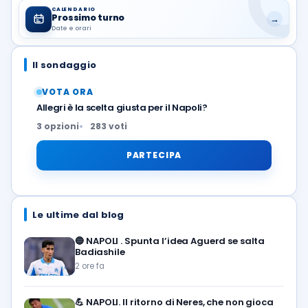
CALENDARIO
Prossimo turno
→
Date e orari
Il sondaggio
VOTA ORA
Allegri è la scelta giusta per il Napoli?
3 opzioni
283 voti
PARTECIPA
Le ultime dal blog
🔵
NAPOLI . Spunta l’idea Aguerd se salta
Badiashile
2 ore fa
💪
NAPOLI. Il ritorno di Neres, che non gioca