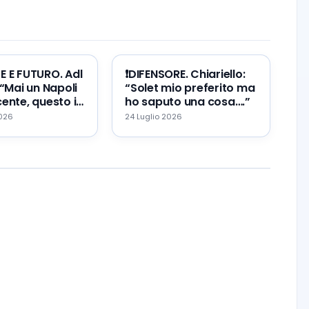
TE E FUTURO. Adl
❗️DIFENSORE. Chiariello:
 “Mai un Napoli
“Solet mio preferito ma
ente, questo il
ho saputo una cosa….”
re ed il mio
2026
24 Luglio 2026
…”