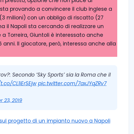
in prestito, opzione che non piace al
i sta provando a convincere il club inglese a
 (3 milioni) con un obbligo di riscatto (27
ma il Napoli sta cercando di realizzare un
 a Torreira, Giuntoli è interessato anche
anni. Il giocatore, però, interessa anche alla
v?: Secondo ‘Sky Sports’ sia la Roma che il
/t.co/CL1iErSEjw
pic.twitter.com/7axJYqZRv7
 23, 2019
i sul progetto di un impianto nuovo a Napoli