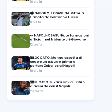
10 ore fa
🏟️
NAPOLI 2-1 OSASUNA. Vittoria
firmata da Politano e Lucca
11 ore fa
🧫
NAPOLI-OSASUNA. Le formazioni
ufficiali: nel tridente c’è Giovane
12 ore fa
❗️BLOCCATO. Manna aspetta di
cedere un azzurro prima di
portare Zeballos al Napoli
19 ore fa
🗺️
IL CASO. Lukaku rinvia il ritiro
d’accordo con il Napoli
20 ore fa