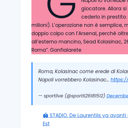
“G
Napoli lo vorrebbe 
giocatore. Allora s
cederlo in prestito
milioni). L’operazione non è semplice, 
doppio colpo con l’Arsenal, perché oltre
all’esterno mancino, Sead Kolasinac, 26 
Roma”. Gonfialarete
Roma, Kolasinac come erede di Kolaro
Napoli vorrebbero Kolasinac…
https:/
— sportlive (@sportli26181512)
December
🏟️ STADIO. De Laurentiis va avant
Est