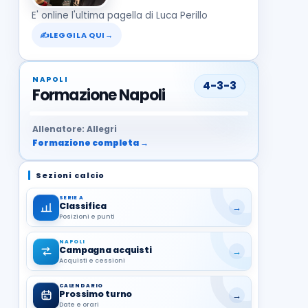
E' online l'ultima pagella di Luca Perillo
✍
LEGGILA QUI
→
NAPOLI
4-3-3
Formazione Napoli
37
99
27
13
68
19
1
17
21
8
22
Allenatore: Allegri
Formazione completa →
Sezioni calcio
SERIE A
Classifica
→
Posizioni e punti
NAPOLI
Campagna acquisti
→
Acquisti e cessioni
CALENDARIO
Prossimo turno
→
Date e orari