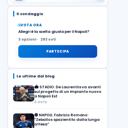
Il sondaggio
VOTA ORA
Allegri è la scelta giusta per il Napoli?
3 opzioni
283 voti
PARTECIPA
Le ultime dal blog
🏟️
STADIO. De Laurentiis va avanti
sul progetto di un impianto nuovo
a Napoli Est
6 ore fa
🔵
NAPOLI. Fabrizio Romano:
“Zeballos spazientito dalla lunga
attesa”