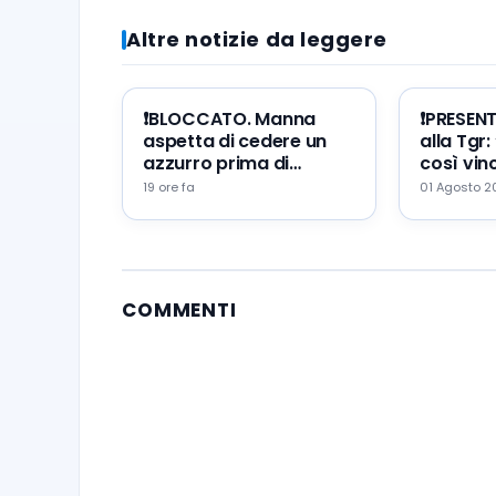
Altre notizie da leggere
❗️BLOCCATO. Manna
❗️PRESEN
aspetta di cedere un
alla Tgr:
azzurro prima di
così vinc
portare Zeballos al
mio erro
19 ore fa
01 Agosto 
Napoli
augurio
COMMENTI