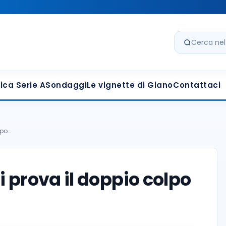
Cerca nel s
ica Serie A
Sondaggi
Le vignette di Giano
Contattaci
lpo…
i prova il doppio colpo