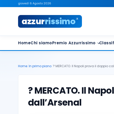
giovedì 6 Agosto 2026
azzur
rissimo
.it
Home
Chi siamo
Premio Azzurrissimo
Classif
Home
/
In primo piano
/
? MERCATO. Il Napoli prova il doppio co
? MERCATO. Il Napol
dall’Arsenal