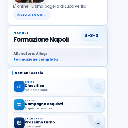
E' online l'ultima pagella di Luca Perillo
✍
LEGGILA QUI
→
NAPOLI
4-3-3
Formazione Napoli
37
99
27
13
68
19
1
17
21
8
22
Allenatore: Allegri
Formazione completa →
Sezioni calcio
SERIE A
Classifica
→
Posizioni e punti
NAPOLI
Campagna acquisti
→
Acquisti e cessioni
CALENDARIO
Prossimo turno
→
Date e orari