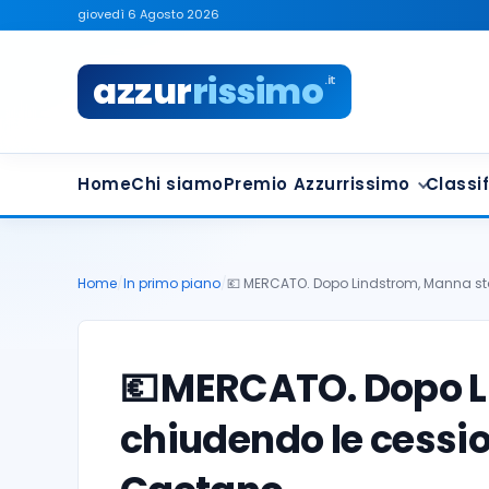
giovedì 6 Agosto 2026
azzur
rissimo
.it
Home
Chi siamo
Premio Azzurrissimo
Classif
Home
/
In primo piano
/
💶 MERCATO. Dopo Lindstrom, Manna st
💶
MERCATO. Dopo L
chiudendo le cessio