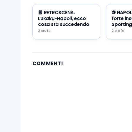
📘 RETROSCENA.
⚽️ NAPOLI
Lukaku-Napoli, ecco
forte in
cosa sta succedendo
Sporting
2 ore fa
2 ore fa
COMMENTI