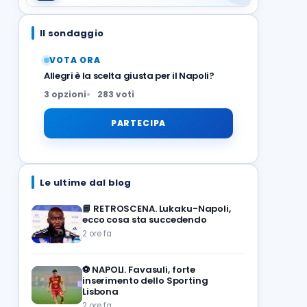
Il sondaggio
VOTA ORA
Allegri è la scelta giusta per il Napoli?
3 opzioni
283 voti
PARTECIPA
Le ultime dal blog
📘
RETROSCENA. Lukaku-Napoli,
ecco cosa sta succedendo
2 ore fa
⚽️
NAPOLI. Favasuli, forte
inserimento dello Sporting
Lisbona
2 ore fa