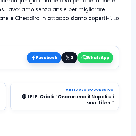
è comunque già competitiva per quello che è
ions. Lavoriamo senza ansie per migliorare
one e Cheddira in attacco siamo coperti»”. Lo
Facebook
X
WhatsApp
ARTICOLO SUCCESSIVO
🔴 LELE. Oriali: “Onoreremo il Napoli e i
suoi tifosi”