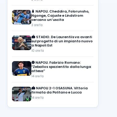
🧳
NAPOLI. Cheddira, Folorunsho,
Ngonge, Cajuste e Lindstrom
cercano un’uscita
3 ore fa
🏟️
STADIO. De Laurentiis va avanti
sul progetto di un impianto nuovo
a Napoli Est
10 ore fa
🔵
NAPOLI. Fabrizio Romano:
“Zeballos spazientito dalla lunga
attesa”
14 ore fa
🏟️
NAPOLI 2-1 OSASUNA. Vittoria
firmata da Politano e Lucca
14 ore fa