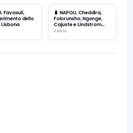
. Favasuli,
🧳 NAPOLI. Cheddira,
serimento dello
Folorunsho, Ngonge,
 Lisbona
Cajuste e Lindstrom
cercano un’uscita
3 ore fa