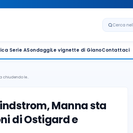
Cerca nel s
ica Serie A
Sondaggi
Le vignette di Giano
Contattaci
a chiudendo le…
indstrom, Manna sta
ni di Ostigard e