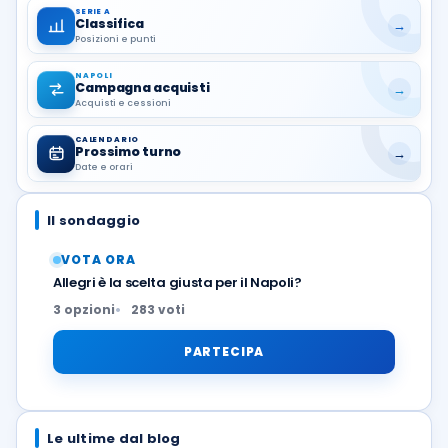
SERIE A
Classifica
→
Posizioni e punti
NAPOLI
Campagna acquisti
→
Acquisti e cessioni
CALENDARIO
Prossimo turno
→
Date e orari
Il sondaggio
VOTA ORA
Allegri è la scelta giusta per il Napoli?
3 opzioni
283 voti
PARTECIPA
Le ultime dal blog