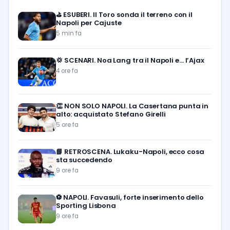
⛳
ESUBERI. Il Toro sonda il terreno con il
Napoli per Cajuste
5 min fa
💢
SCENARI. Noa Lang tra il Napoli e… l’Ajax
4 ore fa
👏
NON SOLO NAPOLI. La Casertana punta in
alto: acquistato Stefano Girelli
5 ore fa
📘
RETROSCENA. Lukaku-Napoli, ecco cosa
sta succedendo
9 ore fa
⚽️
NAPOLI. Favasuli, forte inserimento dello
Sporting Lisbona
9 ore fa