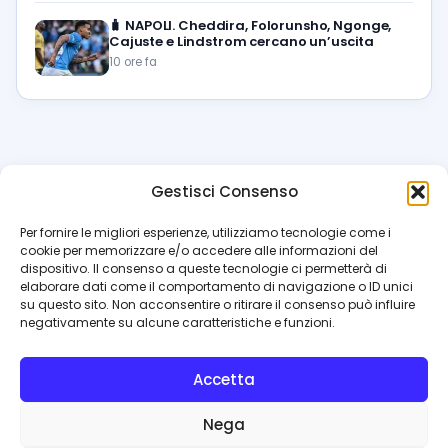
🧳
NAPOLI. Cheddira, Folorunsho, Ngonge,
Cajuste e Lindstrom cercano un’uscita
10 ore fa
Gestisci Consenso
azzur
rissimo
.it
Per fornire le migliori esperienze, utilizziamo tecnologie come i
cookie per memorizzare e/o accedere alle informazioni del
Il blog di riferimento per i tifosi del Napoli. News, interviste,
dispositivo. Il consenso a queste tecnologie ci permetterà di
pagelle e calciomercato. Testata giornalistica registrata
elaborare dati come il comportamento di navigazione o ID unici
al Tribunale di Napoli (n. 48 dell’08/10/2012). Direttore Luca
su questo sito. Non acconsentire o ritirare il consenso può influire
Perillo
negativamente su alcune caratteristiche e funzioni.
INFO
Accetta
Redazione
Contattaci
Nega
Privacy Policy
Cookie Policy