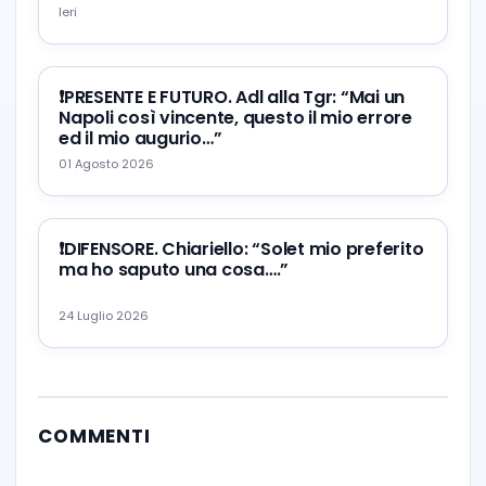
Ieri
❗️PRESENTE E FUTURO. Adl alla Tgr: “Mai un
Napoli così vincente, questo il mio errore
ed il mio augurio…”
01 Agosto 2026
❗️DIFENSORE. Chiariello: “Solet mio preferito
ma ho saputo una cosa….”
24 Luglio 2026
COMMENTI