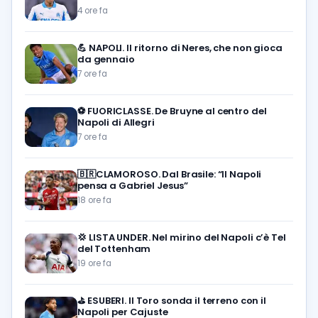
4 ore fa
💪
NAPOLI. Il ritorno di Neres, che non gioca
da gennaio
7 ore fa
⚽️
FUORICLASSE. De Bruyne al centro del
Napoli di Allegri
7 ore fa
🇧🇷CLAMOROSO. Dal Brasile: “Il Napoli
pensa a Gabriel Jesus”
18 ore fa
💢
LISTA UNDER. Nel mirino del Napoli c’è Tel
del Tottenham
19 ore fa
⛳
ESUBERI. Il Toro sonda il terreno con il
Napoli per Cajuste