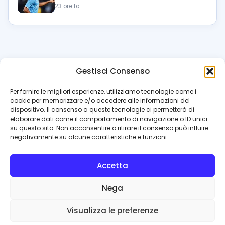
23 ore fa
Gestisci Consenso
azzur
rissimo
.it
Per fornire le migliori esperienze, utilizziamo tecnologie come i
cookie per memorizzare e/o accedere alle informazioni del
Il blog di riferimento per i tifosi del Napoli. News, interviste,
dispositivo. Il consenso a queste tecnologie ci permetterà di
pagelle e calciomercato. Testata giornalistica registrata
elaborare dati come il comportamento di navigazione o ID unici
al Tribunale di Napoli (n. 48 dell’08/10/2012). Direttore Luca
su questo sito. Non acconsentire o ritirare il consenso può influire
Perillo
negativamente su alcune caratteristiche e funzioni.
INFO
Accetta
Redazione
Contattaci
Nega
Privacy Policy
Cookie Policy
Visualizza le preferenze