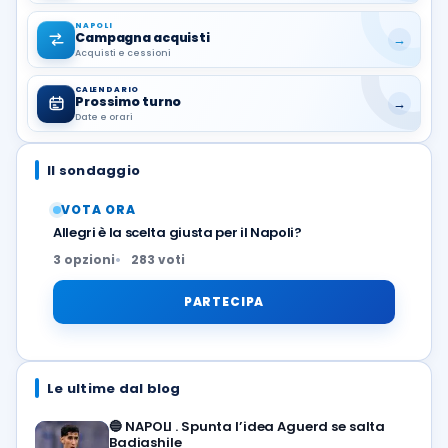
NAPOLI
Campagna acquisti
→
Acquisti e cessioni
CALENDARIO
Prossimo turno
→
Date e orari
Il sondaggio
VOTA ORA
Allegri è la scelta giusta per il Napoli?
3 opzioni
283 voti
PARTECIPA
Le ultime dal blog
🔵
NAPOLI . Spunta l’idea Aguerd se salta
Badiashile