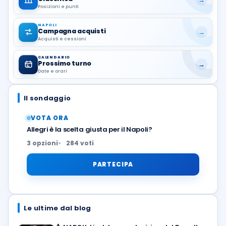
Posizioni e punti
NAPOLI
Campagna acquisti
→
Acquisti e cessioni
CALENDARIO
Prossimo turno
→
Date e orari
Il sondaggio
VOTA ORA
Allegri è la scelta giusta per il Napoli?
3 opzioni
284 voti
PARTECIPA
Le ultime dal blog