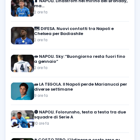
🧳
NAPOLI. Lindstrom nel mirino del Brondby,
ma…
2 ore fa
🗺️
DIFESA. Nuovi contatti tra Napoli e
Chelsea per Badiashile
2 ore fa
🧫
NAPOLI. Sky: “Buongiorno resta fuori fino
a gennaio”
2 ore fa
🧱
LA TEGOLA. Il Napoli perde Marianucci per
diverse settimane
9 ore fa
🔴
NAPOLI. Folorunsho, testa a testa tra due
squadre di Serie A
10 ore fa
❇️
COSTO ZERO. L’Udinese a costo zero su