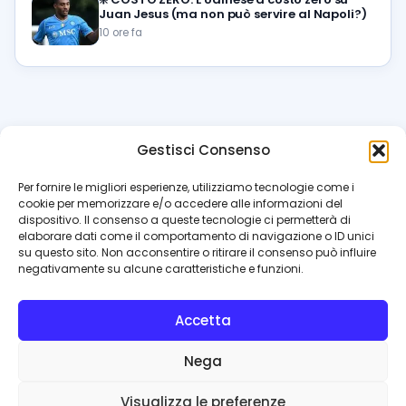
Juan Jesus (ma non può servire al Napoli?)
10 ore fa
Gestisci Consenso
azzur
rissimo
.it
Per fornire le migliori esperienze, utilizziamo tecnologie come i
cookie per memorizzare e/o accedere alle informazioni del
Il blog di riferimento per i tifosi del Napoli. News, interviste,
dispositivo. Il consenso a queste tecnologie ci permetterà di
pagelle e calciomercato. Testata giornalistica registrata
elaborare dati come il comportamento di navigazione o ID unici
al Tribunale di Napoli (n. 48 dell’08/10/2012). Direttore Luca
su questo sito. Non acconsentire o ritirare il consenso può influire
Perillo
negativamente su alcune caratteristiche e funzioni.
INFO
Accetta
Redazione
Contattaci
Nega
Privacy Policy
Cookie Policy
Visualizza le preferenze