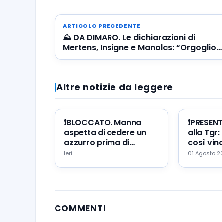
ARTICOLO PRECEDENTE
⛰ DA DIMARO. Le dichiarazioni di
Mertens, Insigne e Manolas: “Orgoglios
di questa maglia, daremo tutto per lo
scudetto! Speriamo venga James!”
Altre notizie da leggere
❗️BLOCCATO. Manna
❗️PRESEN
aspetta di cedere un
alla Tgr:
azzurro prima di
così vinc
portare Zeballos al
mio erro
Ieri
01 Agosto 
Napoli
augurio
COMMENTI