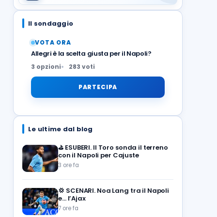
Il sondaggio
VOTA ORA
Allegri è la scelta giusta per il Napoli?
3 opzioni
283 voti
PARTECIPA
Le ultime dal blog
⛳
ESUBERI. Il Toro sonda il terreno
con il Napoli per Cajuste
3 ore fa
💢
SCENARI. Noa Lang tra il Napoli
e… l’Ajax
7 ore fa