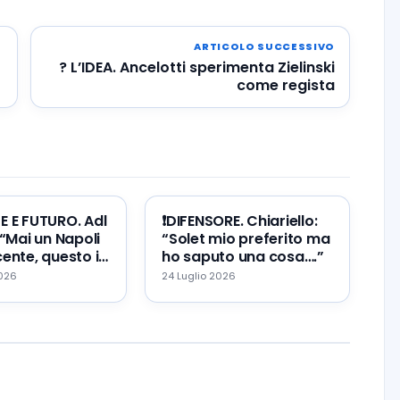
ARTICOLO SUCCESSIVO
? L’IDEA. Ancelotti sperimenta Zielinski
i
come regista
TE E FUTURO. Adl
❗️DIFENSORE. Chiariello:
 “Mai un Napoli
“Solet mio preferito ma
ente, questo il
ho saputo una cosa….”
re ed il mio
2026
24 Luglio 2026
…”