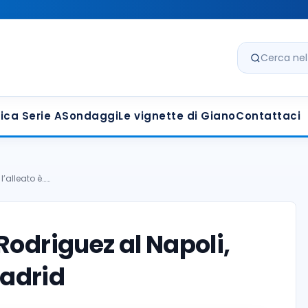
Cerca nel s
ica Serie A
Sondaggi
Le vignette di Giano
Contattaci
l’alleato è……
Rodriguez al Napoli,
Madrid