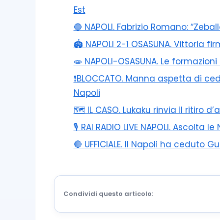
Est
🔵 NAPOLI. Fabrizio Romano: “Zebal
🏟️ NAPOLI 2-1 OSASUNA. Vittoria f
🧫 NAPOLI-OSASUNA. Le formazioni uf
❗️BLOCCATO. Manna aspetta di cede
Napoli
🗺️ IL CASO. Lukaku rinvia il ritiro d
🎙️ RAI RADIO LIVE NAPOLI. Ascolta le
🔴 UFFICIALE. Il Napoli ha ceduto Gu
Condividi questo articolo: