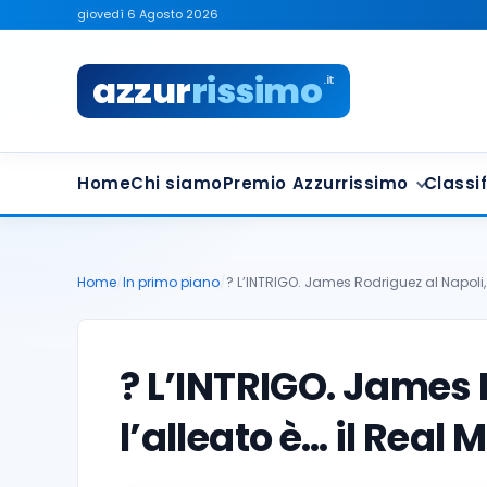
giovedì 6 Agosto 2026
azzur
rissimo
.it
Home
Chi siamo
Premio Azzurrissimo
Classif
Home
/
In primo piano
/
? L’INTRIGO. James Rodriguez al Napoli, 
? L’INTRIGO. James 
l’alleato è… il Real 