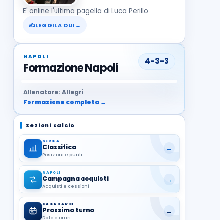
E' online l'ultima pagella di Luca Perillo
✍
LEGGILA QUI
→
NAPOLI
4-3-3
Formazione Napoli
37
99
27
13
68
19
1
17
21
8
22
Allenatore: Allegri
Formazione completa →
Sezioni calcio
SERIE A
Classifica
→
Posizioni e punti
NAPOLI
Campagna acquisti
→
Acquisti e cessioni
CALENDARIO
Prossimo turno
→
Date e orari