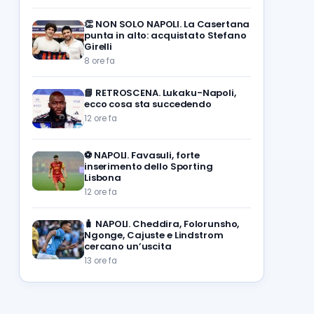
👏
NON SOLO NAPOLI. La Casertana
punta in alto: acquistato Stefano
Girelli
8 ore fa
📘
RETROSCENA. Lukaku-Napoli,
ecco cosa sta succedendo
12 ore fa
⚽️
NAPOLI. Favasuli, forte
inserimento dello Sporting
Lisbona
12 ore fa
🧳
NAPOLI. Cheddira, Folorunsho,
Ngonge, Cajuste e Lindstrom
cercano un’uscita
13 ore fa