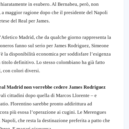
chiaratamente in esubero. Al Bernabeu, però, non
s, a maggior ragione dopo che il presidente del Napoli
etese del Real per James.
l’Atletico Madrid, che da qualche giorno rappresenta la
lchoneros fanno sul serio per James Rodriguez, Simeone
c’è la disponibilità economica per soddisfare l’esigenza
 titolo definitivo. Lo stesso colombiano ha già fatto
 con colori diversi.
Real Madrid non vorrebbe cedere James Rodriguez
vali cittadini dopo quella di Marcos Llorente – e
tio. Florentino sarebbe pronto addirittura ad
ncora più esosa l’operazione ai cugini. Le Merengues
l Napoli, che resta la destinazione preferita a patto che
Perez. E magari viceversa.