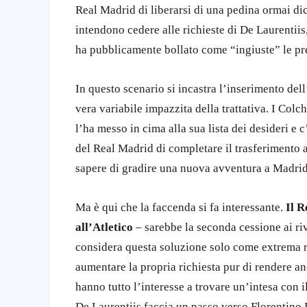
Real Madrid di liberarsi di una pedina ormai di
intendono cedere alle richieste di De Laurentii
ha pubblicamente bollato come “ingiuste” le pr
In questo scenario si incastra l’inserimento del
vera variabile impazzita della trattativa. I Co
l’ha messo in cima alla sua lista dei desideri e 
del Real Madrid di completare il trasferimento a
sapere di gradire una nuova avventura a Madrid,
Ma è qui che la faccenda si fa interessante.
Il 
all’Atletico
– sarebbe la seconda cessione ai ri
considera questa soluzione solo come extrema ra
aumentare la propria richiesta pur di rendere a
hanno tutto l’interesse a trovare un’intesa con i
De Laurentiis faccia un passo verso Florentino 