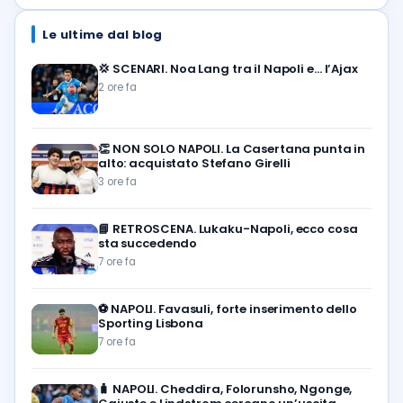
Le ultime dal blog
💢
SCENARI. Noa Lang tra il Napoli e… l’Ajax
2 ore fa
👏
NON SOLO NAPOLI. La Casertana punta in
alto: acquistato Stefano Girelli
3 ore fa
📘
RETROSCENA. Lukaku-Napoli, ecco cosa
sta succedendo
7 ore fa
⚽️
NAPOLI. Favasuli, forte inserimento dello
Sporting Lisbona
7 ore fa
🧳
NAPOLI. Cheddira, Folorunsho, Ngonge,