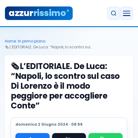
azzur
rissimo
.it
Home
/
In primo piano
/
🗞️ L’EDITORIALE. De Luca: “Napoli, lo scontro sul…
🗞️
L’EDITORIALE. De Luca:
“Napoli, lo scontro sul caso
Di Lorenzo è il modo
peggiore per accogliere
Conte”
domenica 2 Giugno 2024 · 08:59