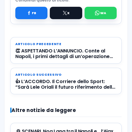
Condividi questo articolo:
ARTICOLO PRECEDENTE
👏 ASPETTANDO L’ANNUNCIO. Conte al
Napoli, i primi dettagli di un’operazione
da 60 milioni di euro
ARTICOLO SUCCESSIVO
👍 L’ACCORDO. Il Corriere dello Sport:
“Sarà Lele Oriali il futuro riferimento dello
spogliatoio del Napoli”
Altre notizie da leggere
💢 SCENARI. Noa Lang tra il Napoli e… l’Ajax