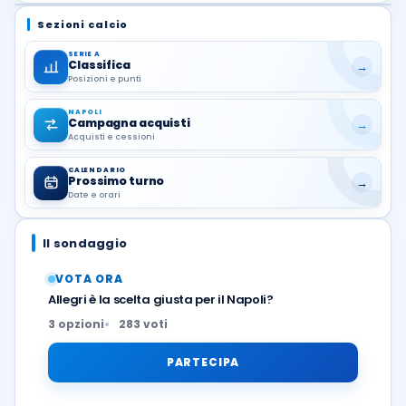
Sezioni calcio
SERIE A
Classifica
→
Posizioni e punti
NAPOLI
Campagna acquisti
→
Acquisti e cessioni
CALENDARIO
Prossimo turno
→
Date e orari
Il sondaggio
VOTA ORA
Allegri è la scelta giusta per il Napoli?
3 opzioni
283 voti
PARTECIPA