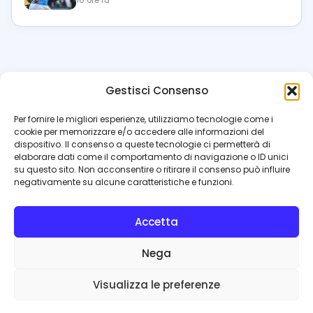
10 ore fa
Gestisci Consenso
azzur
rissimo
.it
Per fornire le migliori esperienze, utilizziamo tecnologie come i
cookie per memorizzare e/o accedere alle informazioni del
Il blog di riferimento per i tifosi del Napoli. News, interviste,
dispositivo. Il consenso a queste tecnologie ci permetterà di
pagelle e calciomercato. Testata giornalistica registrata
elaborare dati come il comportamento di navigazione o ID unici
al Tribunale di Napoli (n. 48 dell’08/10/2012). Direttore Luca
su questo sito. Non acconsentire o ritirare il consenso può influire
Perillo
negativamente su alcune caratteristiche e funzioni.
INFO
Accetta
Redazione
Contattaci
Nega
Privacy Policy
Cookie Policy
Visualizza le preferenze
© 2026 Azzurrissimo.it