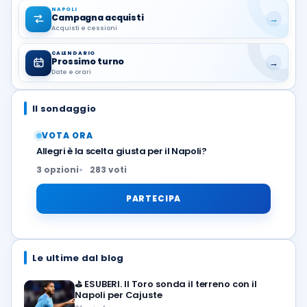
NAPOLI
Campagna acquisti
→
Acquisti e cessioni
CALENDARIO
Prossimo turno
→
Date e orari
Il sondaggio
VOTA ORA
Allegri è la scelta giusta per il Napoli?
3 opzioni
283 voti
PARTECIPA
Le ultime dal blog
⛳
ESUBERI. Il Toro sonda il terreno con il
Napoli per Cajuste