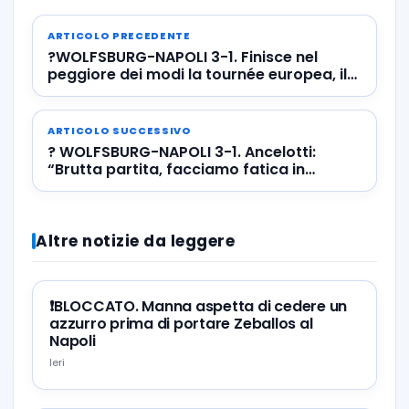
ARTICOLO PRECEDENTE
?WOLFSBURG-NAPOLI 3-1. Finisce nel
peggiore dei modi la tournée europea, il
riassunto
ARTICOLO SUCCESSIVO
? WOLFSBURG-NAPOLI 3-1. Ancelotti:
“Brutta partita, facciamo fatica in
difesa” ? VIDEO: la sintesi della partita
Altre notizie da leggere
❗️BLOCCATO. Manna aspetta di cedere un
azzurro prima di portare Zeballos al
Napoli
Ieri