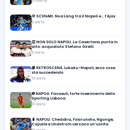
31 min fa
💢
SCENARI. Noa Lang tra il Napoli e… l’Ajax
5 ore fa
👏
NON SOLO NAPOLI. La Casertana punta in
alto: acquistato Stefano Girelli
5 ore fa
📘
RETROSCENA. Lukaku-Napoli, ecco cosa
sta succedendo
10 ore fa
⚽️
NAPOLI. Favasuli, forte inserimento dello
Sporting Lisbona
10 ore fa
🧳
NAPOLI. Cheddira, Folorunsho, Ngonge,
Cajuste e Lindstrom cercano un’uscita