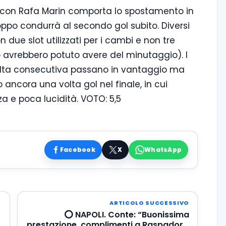
hi con Rafa Marin comporta lo spostamento in
oppo condurrà al secondo gol subito. Diversi
n due slot utilizzati per i cambi e non tre
 avrebbero potuto avere del minutaggio). I
 volta consecutiva passano in vantaggio ma
ancora una volta gol nel finale, in cui
a e poca lucidità. VOTO: 5,5
Facebook
X
WhatsApp
ARTICOLO SUCCESSIVO
⭕️ NAPOLI. Conte: “Buonissima
prestazione, complimenti a Raspadori”