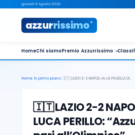
giovedì 6 Agosto 2026
azzur
rissimo
.it
Home
Chi siamo
Premio Azzurrissimo
Classif
Home
/
In primo piano
/
🇮🇹 LAZIO 2-2 NAPOLI ✍️ LA PAGELLA DI…
🇮🇹
LAZIO 2-2 NAPOL
LUCA PERILLO: “Azzurr