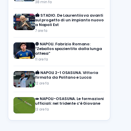
38 min fa
🏟️
STADIO. De Laurentiis va avanti
sul progetto di un impianto nuovo
a Napoli Est
7 ore fa
🔵
NAPOLI. Fabrizio Romano:
“Zeballos spazientito dalla lunga
attesa”
11 ore fa
🏟️
NAPOLI 2-1 OSASUNA. Vittoria
firmata da Politano e Lucca
12 ore fa
🧫
NAPOLI-OSASUNA. Le formazioni
ufficiali: nel tridente c’è Giovane
13 ore fa