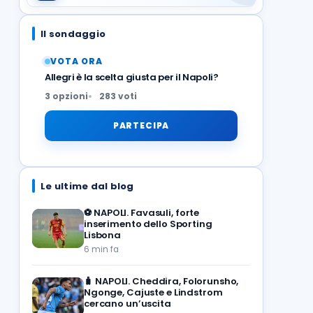
Il sondaggio
VOTA ORA
Allegri è la scelta giusta per il Napoli?
3 opzioni
283 voti
PARTECIPA
Le ultime dal blog
⚽️
NAPOLI. Favasuli, forte
inserimento dello Sporting
Lisbona
6 min fa
🧳
NAPOLI. Cheddira, Folorunsho,
Ngonge, Cajuste e Lindstrom
cercano un’uscita