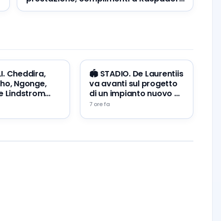
📺 VIDEO
I. Cheddira,
🏟️ STADIO. De Laurentiis
ho, Ngonge,
va avanti sul progetto
e Lindstrom
di un impianto nuovo a
un’uscita
Napoli Est
7 ore fa