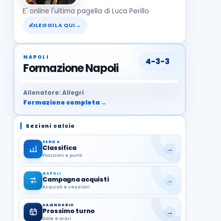
E' online l'ultima pagella di Luca Perillo
✍
LEGGILA QUI
→
NAPOLI
4-3-3
Formazione Napoli
37
99
27
13
68
19
1
17
21
8
22
Allenatore: Allegri
Formazione completa →
Sezioni calcio
SERIE A
Classifica
→
Posizioni e punti
NAPOLI
Campagna acquisti
→
Acquisti e cessioni
CALENDARIO
Prossimo turno
→
Date e orari