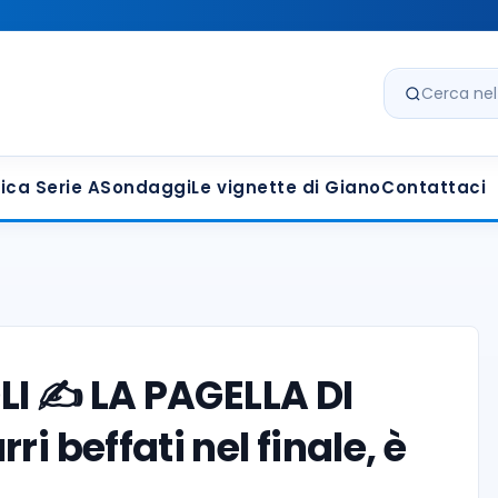
Cerca nel s
ica Serie A
Sondaggi
Le vignette di Giano
Contattaci
I ✍️ LA PAGELLA DI
i beffati nel finale, è