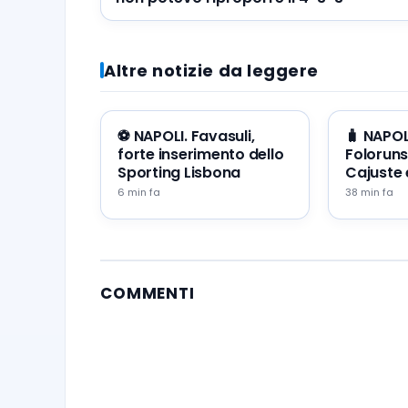
Altre notizie da leggere
⚽️ NAPOLI. Favasuli,
🧳 NAPOL
forte inserimento dello
Foloruns
Sporting Lisbona
Cajuste 
cercano 
6 min fa
38 min fa
COMMENTI