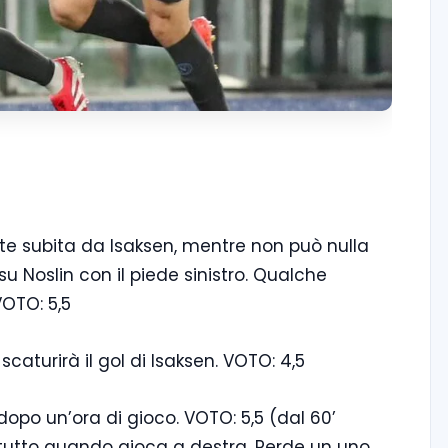
ete subita da Isaksen, mentre non può nulla
su Noslin con il piede sinistro. Qualche
VOTO: 5,5
caturirà il gol di Isaksen. VOTO: 4,5
opo un’ora di gioco. VOTO: 5,5 (dal 60’
ttutto quando gioca a destra. Perde un uno