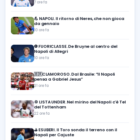
7 ore fa
💪
NAPOLI. Il ritorno di Neres, che non gioca
da gennaio
10 ore fa
⚽️
FUORICLASSE. De Bruyne al centro del
Napoli di Allegri
10 ore fa
🇧🇷CLAMOROSO. Dal Brasile: “Il Napoli
pensa a Gabriel Jesus”
21 ore fa
💢
LISTA UNDER. Nel mirino del Napoli c’è Tel
del Tottenham
22 ore fa
⛳
ESUBERI. Il Toro sonda il terreno con il
Napoli per Cajuste