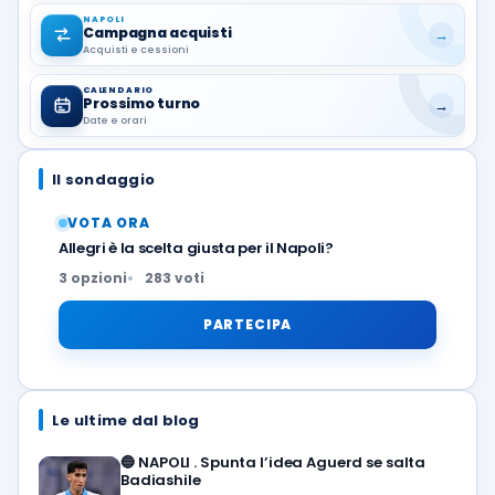
NAPOLI
Campagna acquisti
→
Acquisti e cessioni
CALENDARIO
Prossimo turno
→
Date e orari
Il sondaggio
VOTA ORA
Allegri è la scelta giusta per il Napoli?
3 opzioni
283 voti
PARTECIPA
Le ultime dal blog
🔵
NAPOLI . Spunta l’idea Aguerd se salta
Badiashile