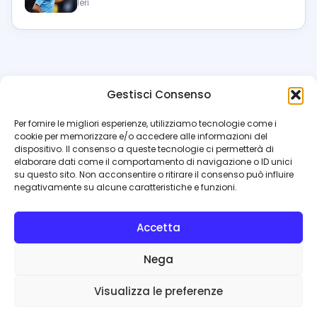
Ieri
Gestisci Consenso
azzur
rissimo
.it
Per fornire le migliori esperienze, utilizziamo tecnologie come i
cookie per memorizzare e/o accedere alle informazioni del
Il blog di riferimento per i tifosi del Napoli. News, interviste,
dispositivo. Il consenso a queste tecnologie ci permetterà di
pagelle e calciomercato. Testata giornalistica registrata
elaborare dati come il comportamento di navigazione o ID unici
al Tribunale di Napoli (n. 48 dell’08/10/2012). Direttore Luca
su questo sito. Non acconsentire o ritirare il consenso può influire
Perillo
negativamente su alcune caratteristiche e funzioni.
INFO
Accetta
Redazione
Contattaci
Nega
Privacy Policy
Cookie Policy
Visualizza le preferenze
© 2026 Azzurrissimo.it