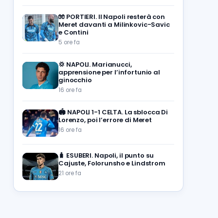
🧤
PORTIERI. Il Napoli resterà con
Meret davanti a Milinkovic-Savic
e Contini
5 ore fa
💢
NAPOLI. Marianucci,
apprensione per l’infortunio al
ginocchio
16 ore fa
🏟️
NAPOLI 1-1 CELTA. La sblocca Di
Lorenzo, poi l’errore di Meret
16 ore fa
🧳
ESUBERI. Napoli, il punto su
Cajuste, Folorunsho e Lindstrom
21 ore fa