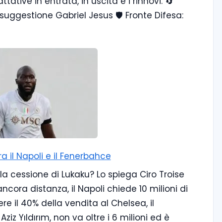
ttative in entrata, in uscita e i rinnovi. 🔄
 suggestione Gabriel Jesus 🛡️ Fronte Difesa:
a il Napoli e il Fenerbahce
la cessione di Lukaku? Lo spiega Ciro Troise
ancora distanza, il Napoli chiede 10 milioni di
 il 40% della vendita al Chelsea, il
iz Yıldırım, non va oltre i 6 milioni ed è