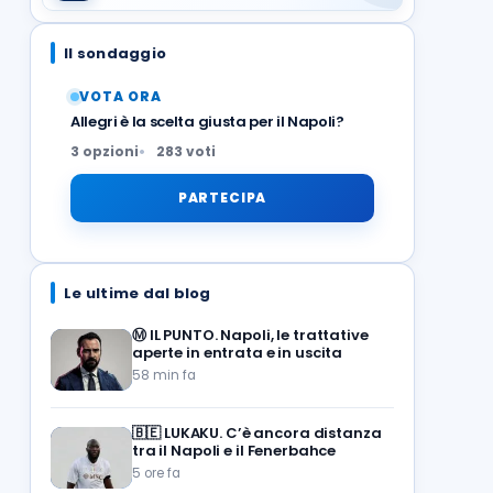
Il sondaggio
VOTA ORA
Allegri è la scelta giusta per il Napoli?
3 opzioni
283 voti
PARTECIPA
Le ultime dal blog
Ⓜ️ IL PUNTO. Napoli, le trattative
aperte in entrata e in uscita
58 min fa
🇧🇪
LUKAKU. C’è ancora distanza
tra il Napoli e il Fenerbahce
5 ore fa