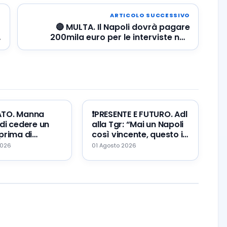
ARTICOLO SUCCESSIVO
🔴 MULTA. Il Napoli dovrà pagare
200mila euro per le interviste non
concesse a Sky e Dazn
ATO. Manna
❗️PRESENTE E FUTURO. Adl
di cedere un
alla Tgr: “Mai un Napoli
prima di
così vincente, questo il
Zeballos al
mio errore ed il mio
2026
01 Agosto 2026
augurio…”