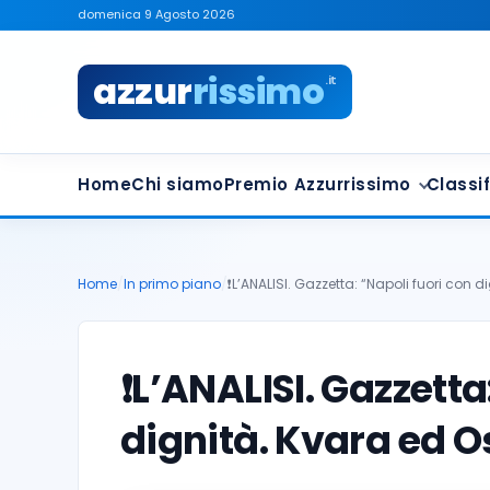
domenica 9 Agosto 2026
azzur
rissimo
.it
Home
Chi siamo
Premio Azzurrissimo
Classif
Home
/
In primo piano
/
❗️L’ANALISI. Gazzetta: “Napoli fuori con 
❗️L’ANALISI. Gazzetta
dignità. Kvara ed O