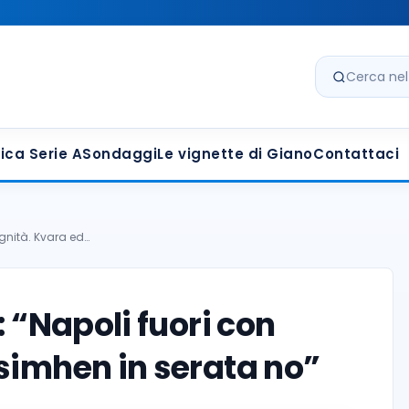
Cerca nel s
ica Serie A
Sondaggi
Le vignette di Giano
Contattaci
dignità. Kvara ed…
: “Napoli fuori con
simhen in serata no”