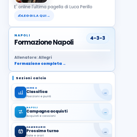
E' online l'ultima pagella di Luca Perillo
✍
LEGGILA QUI
→
NAPOLI
4-3-3
Formazione Napoli
37
99
27
13
68
19
1
17
21
8
22
Allenatore: Allegri
Formazione completa →
Sezioni calcio
SERIE A
Classifica
→
Posizioni e punti
NAPOLI
Campagna acquisti
→
Acquisti e cessioni
CALENDARIO
Prossimo turno
→
Date e orari