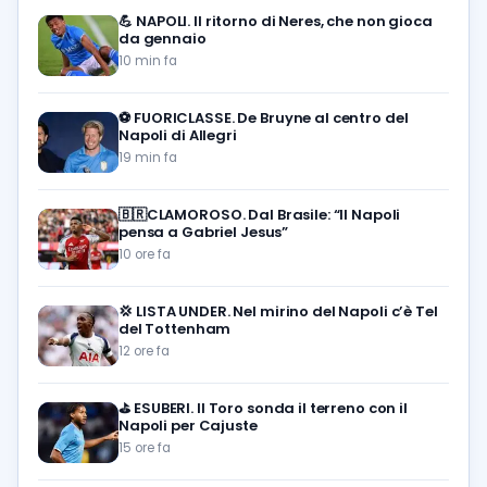
💪
NAPOLI. Il ritorno di Neres, che non gioca
da gennaio
10 min fa
⚽️
FUORICLASSE. De Bruyne al centro del
Napoli di Allegri
19 min fa
🇧🇷CLAMOROSO. Dal Brasile: “Il Napoli
pensa a Gabriel Jesus”
10 ore fa
💢
LISTA UNDER. Nel mirino del Napoli c’è Tel
del Tottenham
12 ore fa
⛳
ESUBERI. Il Toro sonda il terreno con il
Napoli per Cajuste
15 ore fa