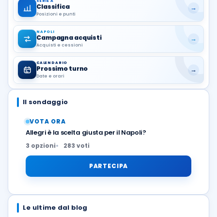
SERIE A
Classifica
→
Posizioni e punti
NAPOLI
Campagna acquisti
→
Acquisti e cessioni
CALENDARIO
Prossimo turno
→
Date e orari
Il sondaggio
VOTA ORA
Allegri è la scelta giusta per il Napoli?
3 opzioni
283 voti
PARTECIPA
Le ultime dal blog