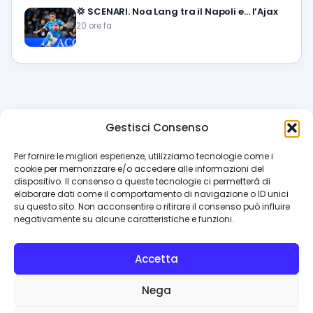
💢
SCENARI. Noa Lang tra il Napoli e… l’Ajax
20 ore fa
Gestisci Consenso
azzur
rissimo
.it
Per fornire le migliori esperienze, utilizziamo tecnologie come i
cookie per memorizzare e/o accedere alle informazioni del
Il blog di riferimento per i tifosi del Napoli. News, interviste,
dispositivo. Il consenso a queste tecnologie ci permetterà di
pagelle e calciomercato. Testata giornalistica registrata
elaborare dati come il comportamento di navigazione o ID unici
al Tribunale di Napoli (n. 48 dell’08/10/2012). Direttore Luca
su questo sito. Non acconsentire o ritirare il consenso può influire
Perillo
negativamente su alcune caratteristiche e funzioni.
INFO
Accetta
Redazione
Contattaci
Nega
Privacy Policy
Cookie Policy