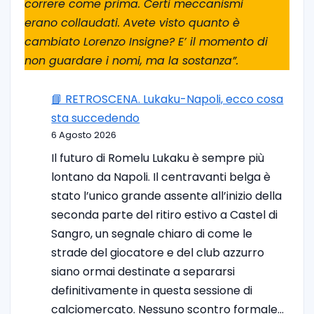
correre come prima. Certi meccanismi
erano collaudati. Avete visto quanto è
cambiato Lorenzo Insigne? E’ il momento di
non guardare i nomi, ma la sostanza”.
📘 RETROSCENA. Lukaku-Napoli, ecco cosa
sta succedendo
6 Agosto 2026
Il futuro di Romelu Lukaku è sempre più
lontano da Napoli. Il centravanti belga è
stato l’unico grande assente all’inizio della
seconda parte del ritiro estivo a Castel di
Sangro, un segnale chiaro di come le
strade del giocatore e del club azzurro
siano ormai destinate a separarsi
definitivamente in questa sessione di
calciomercato. Nessuno scontro formale…