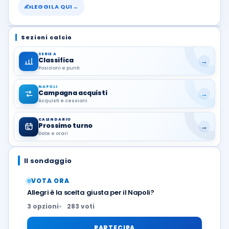
✍
LEGGILA QUI
→
Sezioni calcio
SERIE A
Classifica
→
Posizioni e punti
NAPOLI
Campagna acquisti
→
Acquisti e cessioni
CALENDARIO
Prossimo turno
→
Date e orari
Il sondaggio
VOTA ORA
Allegri è la scelta giusta per il Napoli?
3 opzioni
283 voti
PARTECIPA