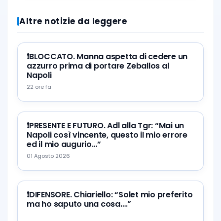
Altre notizie da leggere
❗️BLOCCATO. Manna aspetta di cedere un
azzurro prima di portare Zeballos al
Napoli
22 ore fa
❗️PRESENTE E FUTURO. Adl alla Tgr: “Mai un
Napoli così vincente, questo il mio errore
ed il mio augurio…”
01 Agosto 2026
❗️DIFENSORE. Chiariello: “Solet mio preferito
ma ho saputo una cosa….”