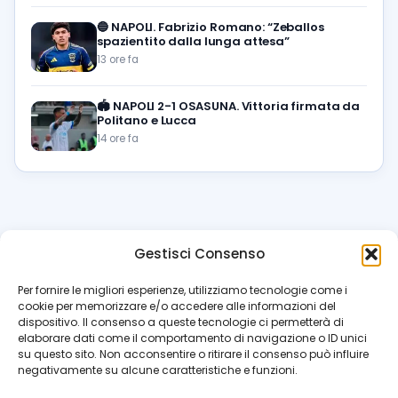
🔵
NAPOLI. Fabrizio Romano: “Zeballos
spazientito dalla lunga attesa”
13 ore fa
🏟️
NAPOLI 2-1 OSASUNA. Vittoria firmata da
Politano e Lucca
14 ore fa
Gestisci Consenso
azzur
rissimo
.it
Per fornire le migliori esperienze, utilizziamo tecnologie come i
cookie per memorizzare e/o accedere alle informazioni del
Il blog di riferimento per i tifosi del Napoli. News, interviste,
dispositivo. Il consenso a queste tecnologie ci permetterà di
pagelle e calciomercato. Testata giornalistica registrata
elaborare dati come il comportamento di navigazione o ID unici
al Tribunale di Napoli (n. 48 dell’08/10/2012). Direttore Luca
su questo sito. Non acconsentire o ritirare il consenso può influire
Perillo
negativamente su alcune caratteristiche e funzioni.