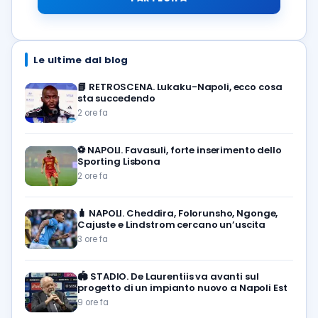
Le ultime dal blog
📘
RETROSCENA. Lukaku-Napoli, ecco cosa
sta succedendo
2 ore fa
⚽️
NAPOLI. Favasuli, forte inserimento dello
Sporting Lisbona
2 ore fa
🧳
NAPOLI. Cheddira, Folorunsho, Ngonge,
Cajuste e Lindstrom cercano un’uscita
3 ore fa
🏟️
STADIO. De Laurentiis va avanti sul
progetto di un impianto nuovo a Napoli Est
9 ore fa